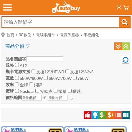
首頁
3C數位
電腦零組件
電源供應器
半模組化
商品分類
▽
品名關鍵字
規格
ATX
顯卡電源支援
支援12VHPWR
支援12V-2x6
瓦數
550W/600W
650W/700W
750W
效率
金牌
銅牌
廠牌
Nuclear
安鈦克
振華
曜越
價格範圍
至
元