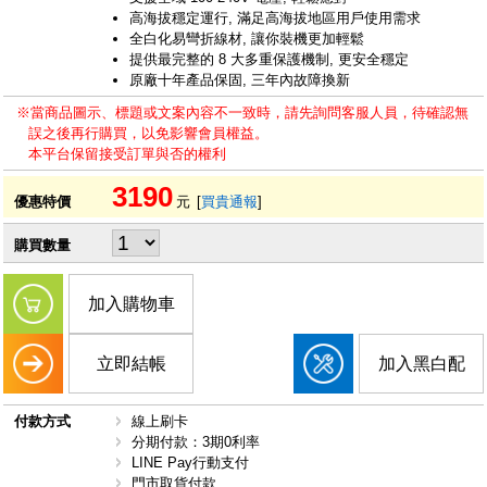
高海拔穩定運行, 滿足高海拔地區用戶使用需求
全白化易彎折線材, 讓你裝機更加輕鬆
提供最完整的 8 大多重保護機制, 更安全穩定
原廠十年產品保固, 三年內故障換新
※當商品圖示、標題或文案內容不一致時，請先詢問客服人員，待確認無
誤之後再行購買，以免影響會員權益。
本平台保留接受訂單與否的權利
3190
優惠特價
元
[
買貴通報
]
購買數量
加入購物車
立即結帳
加入黑白配
付款方式
線上刷卡
分期付款：3期0利率
LINE Pay行動支付
門市取貨付款