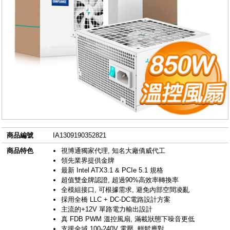
商品編號
IA1309190352821
商品特色
視博通獨家代理, 知名大廠僑威代工
領先業界提供金牌
最新 Intel ATX3.1 & PCIe 5.1 規格
超值雙金牌認證, 超過90%高效率轉換率
全模組接口, 可根據需求, 避免內部空間凌亂
採用全橋 LLC + DC-DC電路設計方案
主流的+12V 單路電力輸出設計
真 FDB PWM 溫控風扇, 滿載狀態下噪音更低
支援全域 100-240V 電壓, 輕鬆應對