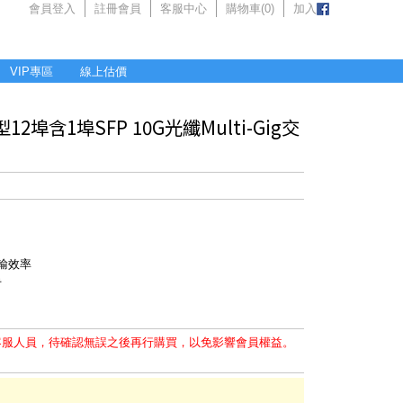
會員登入
註冊會員
客服中心
購物車(
0
)
加入
VIP專區
線上估價
型12埠含1埠SFP 10G光纖Multi-Gig交
輸效率
手
客服人員，待確認無誤之後再行購買，以免影響會員權益。