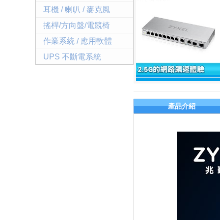
耳機 / 喇叭 / 麥克風
搖桿/方向盤/電競椅
作業系統 / 應用軟體
UPS 不斷電系統
產品介紹