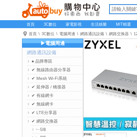
首頁
3C數位
家電影視
生活娛樂
MIT精選
首頁
3C數位
電腦周邊
網路通訊設備
網路交換器
1
▶電腦周邊
網路通訊設備
● 品牌專區
✔ 無線路由器分享器
✔ Mesh Wi-Fi系統
✔ 延伸器 / 橋接器
✔ 有線網卡
✔ 無線網卡
✔ LTE分享器
✔ 網路交換器
﹂5埠