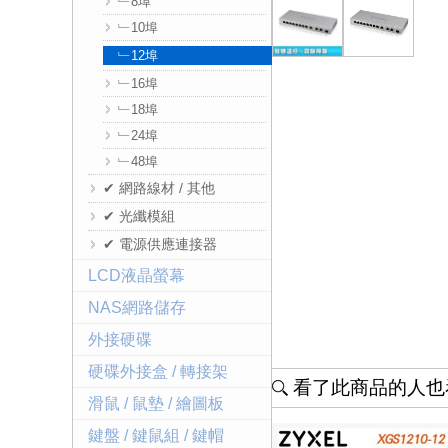
﹂8埠
﹂10埠
﹂12埠
﹂16埠
﹂18埠
﹂24埠
﹂48埠
✔ 網路線材 / 其他
✔ 光纖模組
✔ 電源供應連接器
LCD液晶螢幕
NAS網路儲存
外接硬碟
硬碟外接盒 / 轉接架
看了此商品的人也看
滑鼠 / 鼠墊 / 繪圖板
鍵盤 / 鍵鼠組 / 鍵帽