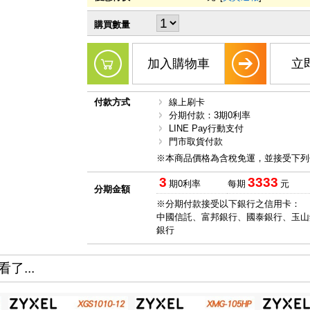
購買數量
加入購物車
立
付款方式
線上刷卡
分期付款：3期0利率
LINE Pay行動支付
門市取貨付款
※本商品價格為含稅免運，並接受下列
3
3333
期0利率
每期
元
分期金額
※分期付款接受以下銀行之信用卡：
中國信託、富邦銀行、國泰銀行、玉山
銀行
了...