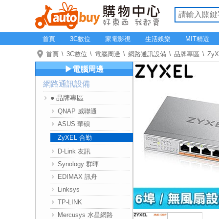
首頁
3C數位
家電影視
生活娛樂
MIT精選
首頁
3C數位
電腦周邊
網路通訊設備
品牌專區
Zy
▶電腦周邊
網路通訊設備
● 品牌專區
QNAP 威聯通
ASUS 華碩
ZyXEL 合勤
D-Link 友訊
Synology 群暉
EDIMAX 訊舟
Linksys
TP-LINK
Mercusys 水星網路