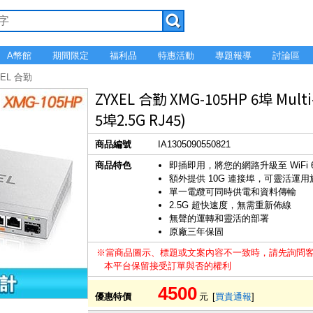
A幣館
期間限定
福利品
特惠活動
專題報導
討論區
XEL 合勤
ZYXEL 合勤 XMG-105HP 6埠 Mul
5埠2.5G RJ45)
商品編號
IA1305090550821
商品特色
即插即用，將您的網路升級至 WiFi 6
額外提供 10G 連接埠，可靈活運
單一電纜可同時供電和資料傳輸
2.5G 超快速度，無需重新佈線
無聲的運轉和靈活的部署
原廠三年保固
※當商品圖示、標題或文案內容不一致時，請先詢問
本平台保留接受訂單與否的權利
4500
優惠特價
元
[
買貴通報
]