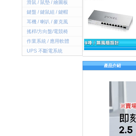
滑鼠 / 鼠墊 / 繪圖板
鍵盤 / 鍵鼠組 / 鍵帽
耳機 / 喇叭 / 麥克風
搖桿/方向盤/電競椅
作業系統 / 應用軟體
UPS 不斷電系統
產品介紹