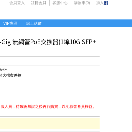
會員登入
註冊會員
客服中心
購物車(
0
)
加入
VIP專區
線上估價
ti-Gig 無網管PoE交換器(1埠10G SFP+
/6E
用於大檔案傳輸
客服人員，待確認無誤之後再行購買，以免影響會員權益。