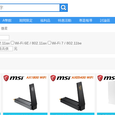
A幣館
期間限定
福利品
特惠活動
專題報導
討論區
I 微星
2.11ax
Wi-Fi 6E / 802.11ax
Wi-Fi 7 / 802.11be
元