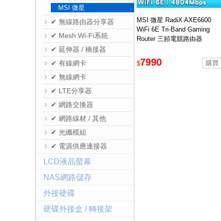
MSI 微星
MSI 微星 RadiX AXE6600
✔ 無線路由器分享器
WiFi 6E Tri-Band Gaming
✔ Mesh Wi-Fi系統
Router 三頻電競路由器
✔ 延伸器 / 橋接器
7990
✔ 有線網卡
$
✔ 無線網卡
✔ LTE分享器
✔ 網路交換器
✔ 網路線材 / 其他
✔ 光纖模組
✔ 電源供應連接器
LCD液晶螢幕
NAS網路儲存
外接硬碟
硬碟外接盒 / 轉接架