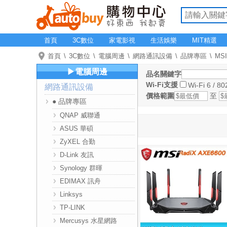
首頁
3C數位
家電影視
生活娛樂
MIT精選
首頁
3C數位
電腦周邊
網路通訊設備
品牌專區
MS
▶電腦周邊
品名關鍵字
Wi-Fi支援
Wi-Fi 6 / 80
網路通訊設備
價格範圍
至
● 品牌專區
QNAP 威聯通
ASUS 華碩
ZyXEL 合勤
D-Link 友訊
Synology 群暉
EDIMAX 訊舟
Linksys
TP-LINK
Mercusys 水星網路