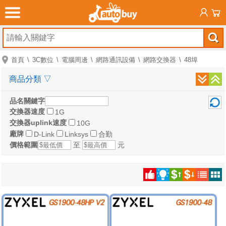
首頁
3C數位
電腦周邊
網路通訊設備
網路交換器
48埠
商品分類
▽
品名關鍵字
交換器速度
1G
交換器uplink速度
10G
廠牌
D-Link
Linksys
合勤
價格範圍
至
元