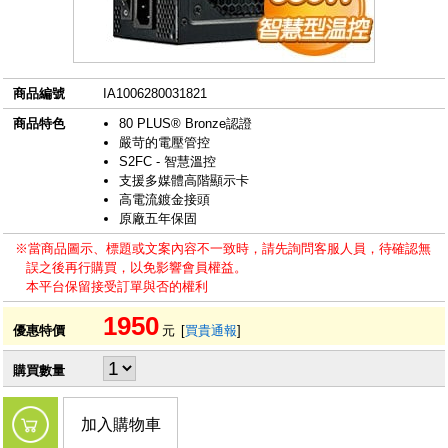
商品編號
IA1006280031821
商品特色
80 PLUS® Bronze認證
嚴苛的電壓管控
S2FC - 智慧溫控
支援多媒體高階顯示卡
高電流鍍金接頭
原廠五年保固
※當商品圖示、標題或文案內容不一致時，請先詢問客服人員，待確認無
誤之後再行購買，以免影響會員權益。
本平台保留接受訂單與否的權利
1950
優惠特價
元
[
買貴通報
]
購買數量
加入購物車