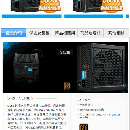
產品介紹
保固及售後
商品相關與
商品運送相
其他相關
服務
退換貨
關