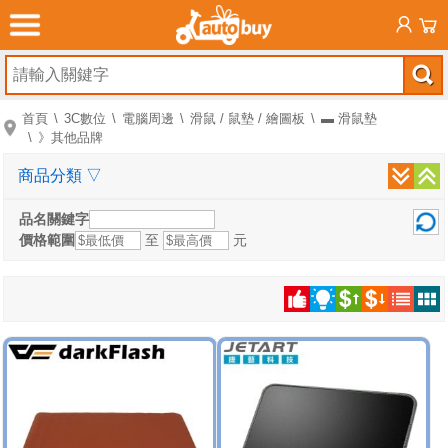
首頁
3C數位
電腦周邊
滑鼠 / 鼠墊 / 繪圖板
▬ 滑鼠墊
》其他品牌
商品分類
▽
品名關鍵字
價格範圍
至
元