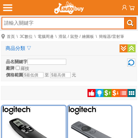
首頁
3C數位
電腦周邊
滑鼠 / 鼠墊 / 繪圖板
簡報器/雷射筆
商品分類
▽
品名關鍵字
廠牌
羅技
價格範圍
至
元