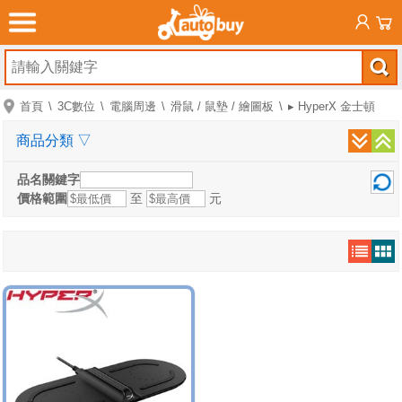
首頁
3C數位
電腦周邊
滑鼠 / 鼠墊 / 繪圖板
▸ HyperX 金士頓
商品分類
▽
品名關鍵字
價格範圍
至
元