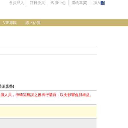
會員登入
註冊會員
客服中心
購物車(
0
)
加入
VIP專區
線上估價
裝須完整)
客服人員，待確認無誤之後再行購買，以免影響會員權益。