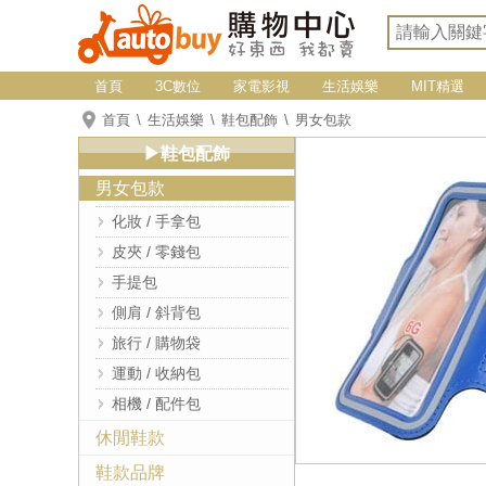
首頁
3C數位
家電影視
生活娛樂
MIT精選
首頁
生活娛樂
鞋包配飾
男女包款
▶鞋包配飾
男女包款
化妝 / 手拿包
皮夾 / 零錢包
手提包
側肩 / 斜背包
旅行 / 購物袋
運動 / 收納包
相機 / 配件包
休閒鞋款
鞋款品牌