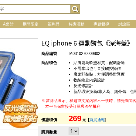
A幣館
期間限定
福利品
特惠活動
專題報導
討論區
EQ iphone 6 運動臂包《深海藍》
商品編號
IA0310270009802
商品特色
貼膚處為軟墊材質，配戴舒適
不需拿出也可直接觸控操作
魔鬼氈黏貼，方便調整鬆緊度
收納鑰匙內袋設計
反光條設計
新品瑕疵換新(非人為、無外傷、包
※當商品圖示、標題或文案內容不一致時，請先詢問
本平台保留接受訂單與否的權利
269
優惠特價
元
[
買貴通報
]
購買數量