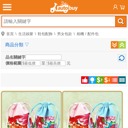
首頁
生活娛樂
鞋包配飾
男女包款
相機 / 配件包
商品分類
▽
品名關鍵字
價格範圍
至
元