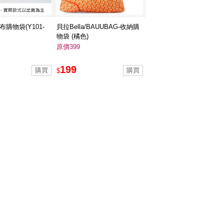
購物袋(Y101-
貝拉Bella/BAUUBAG-收納購
物袋 (橘色)
原價399
199
$