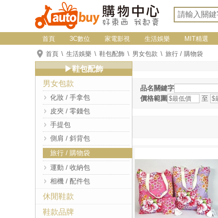
首頁
3C數位
家電影視
生活娛樂
MIT精選
首頁
生活娛樂
鞋包配飾
男女包款
旅行 / 購物袋
▶鞋包配飾
男女包款
品名關鍵字
化妝 / 手拿包
價格範圍
至
皮夾 / 零錢包
手提包
側肩 / 斜背包
旅行 / 購物袋
運動 / 收納包
相機 / 配件包
休閒鞋款
鞋款品牌