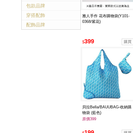
包款品牌
穿搭配飾
雅人手作 花布購物袋(Y101-
0368/紫花)
配飾品牌
399
$
貝拉Bella/BAUUBAG-收納購
物袋 (藍色)
原價399
199