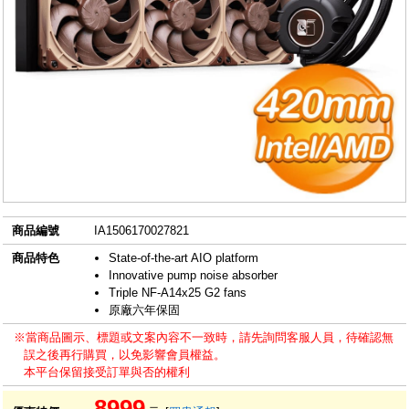
商品編號
IA1506170027821
商品特色
State-of-the-art AIO platform
Innovative pump noise absorber
Triple NF-A14x25 G2 fans
原廠六年保固
※當商品圖示、標題或文案內容不一致時，請先詢問客服人員，待確認無
誤之後再行購買，以免影響會員權益。
本平台保留接受訂單與否的權利
8999