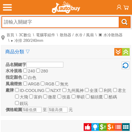
首頁
3C數位
電腦零組件
散熱器 / 水冷 / 風扇
▣ 水冷散熱器
▸ 冷排 280/240mm
商品分類
▽
品名關鍵字
水冷規格
240
280
指定顏色
白色
風扇燈效
ARGB
RGB
無光
廠牌
ID-COOLING
NZXT
九州風神
全漢
利民
君主
大飛
富鈞
微星
技嘉
華碩
貓頭鷹
酷碼
鋭玩
價格範圍
至
元