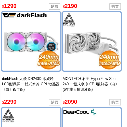
1290
2190
$
$
darkFlash 大飛 DN240D 冰旋峰
MONTECH 君主 HyperFlow Silent
LCD斷碼屏 一體式水冷 CPU散熱器
240 一體式水冷 CPU散熱器《白》
《白》(5年保)
(6年非人損漏液保)
2290
2090
$
$