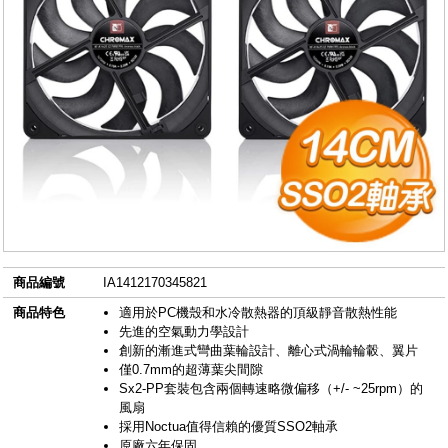
商品編號
IA1412170345821
商品特色
適用於PC機殼和水冷散熱器的頂級靜音散熱性能
先進的空氣動力學設計
創新的漸進式彎曲葉輪設計、離心式渦輪輪轂、翼片
僅0.7mm的超薄葉尖間隙
Sx2-PP套裝包含兩個轉速略微偏移（+/- ~25rpm）的
風扇
採用Noctua值得信賴的優質SSO2軸承
原廠六年保固