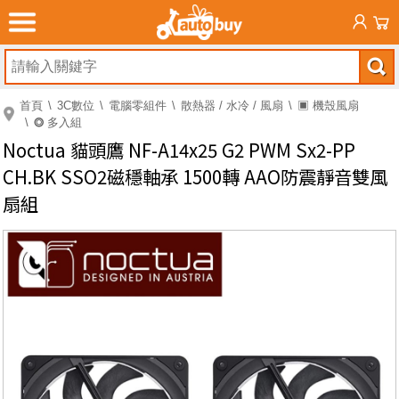
首頁
3C數位
電腦零組件
散熱器 / 水冷 / 風扇
▣ 機殼風扇
⭗ 多入組
Noctua 貓頭鷹 NF-A14x25 G2 PWM Sx2-PP
CH.BK SSO2磁穩軸承 1500轉 AAO防震靜音雙風
扇組