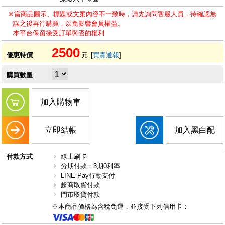
※當商品圖示、標題或文案內容不一致時，請先詢問客服人員，待確認無
誤之後再行購買，以免影響會員權益。
本平台保留接受訂單與否的權利
2500
優惠特價
元
[
買貴通報
]
購買數量
加入購物車
立即結帳
加入黑白配
付款方式
線上刷卡
分期付款：3期0利率
LINE Pay行動支付
超商取貨付款
門市取貨付款
※本商品價格為含稅免運，並接受下列信用卡：