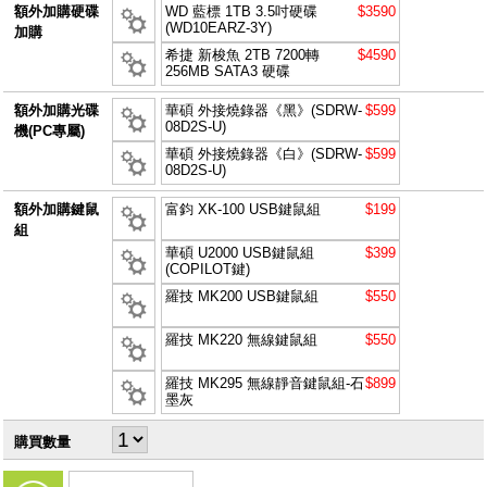
額外加購硬碟
WD 藍標 1TB 3.5吋硬碟
$3590
(WD10EARZ-3Y)
加購
希捷 新梭魚 2TB 7200轉
$4590
256MB SATA3 硬碟
額外加購光碟
華碩 外接燒錄器《黑》(SDRW-
$599
08D2S-U)
機(PC專屬)
華碩 外接燒錄器《白》(SDRW-
$599
08D2S-U)
額外加購鍵鼠
富鈞 XK-100 USB鍵鼠組
$199
組
華碩 U2000 USB鍵鼠組
$399
(COPILOT鍵)
羅技 MK200 USB鍵鼠組
$550
羅技 MK220 無線鍵鼠組
$550
羅技 MK295 無線靜音鍵鼠組-石
$899
墨灰
購買數量