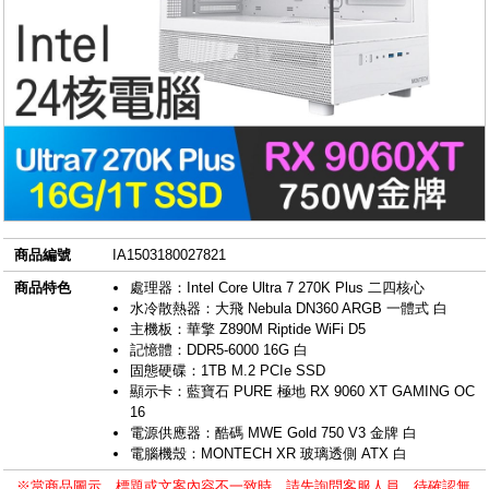
商品編號
IA1503180027821
商品特色
處理器：Intel Core Ultra 7 270K Plus 二四核心
水冷散熱器：大飛 Nebula DN360 ARGB 一體式 白
主機板：華擎 Z890M Riptide WiFi D5
記憶體：DDR5-6000 16G 白
固態硬碟：1TB M.2 PCIe SSD
顯示卡：藍寶石 PURE 極地 RX 9060 XT GAMING OC
16
電源供應器：酷碼 MWE Gold 750 V3 金牌 白
電腦機殼：MONTECH XR 玻璃透側 ATX 白
※當商品圖示、標題或文案內容不一致時，請先詢問客服人員，待確認無