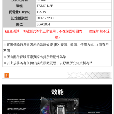
製程
TSMC N3B
秏電量TDP(W)
125 W
記憶體類型
DDR5-7200
腳位
LGA1851
(生產測試、研發測試等非正常使用，不在保固範圍內，一經拆封.恕不退
換)
※實際傳輸速度會因您的系統效能 (EX:硬體、軟體、使用方式...) 而有所
不同
※所有配件皆以原廠實際出貨所附配件為準
※以上規格若有任何錯誤或原廠更動，以原廠所公佈資料為準