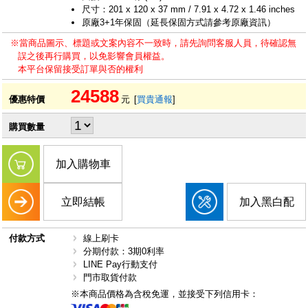
尺寸：201 x 120 x 37 mm / 7.91 x 4.72 x 1.46 inches
原廠3+1年保固（延長保固方式請參考原廠資訊）
※當商品圖示、標題或文案內容不一致時，請先詢問客服人員，待確認無
誤之後再行購買，以免影響會員權益。
本平台保留接受訂單與否的權利
24588
優惠特價
元
[
買貴通報
]
購買數量
加入購物車
立即結帳
加入黑白配
付款方式
線上刷卡
分期付款：3期0利率
LINE Pay行動支付
門市取貨付款
※本商品價格為含稅免運，並接受下列信用卡：