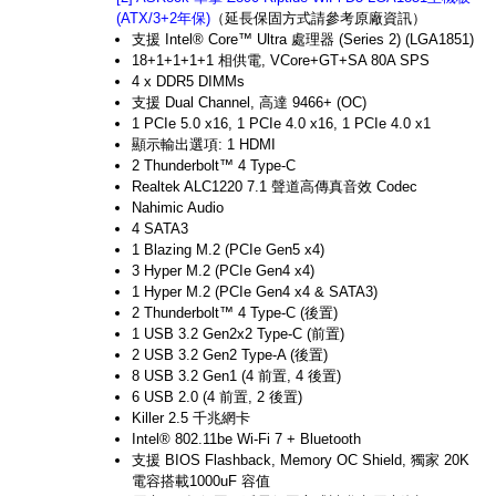
(ATX/3+2年保)
（延長保固方式請參考原廠資訊）
支援 Intel® Core™ Ultra 處理器 (Series 2) (LGA1851)
18+1+1+1+1 相供電, VCore+GT+SA 80A SPS
4 x DDR5 DIMMs
支援 Dual Channel, 高達 9466+ (OC)
1 PCIe 5.0 x16, 1 PCIe 4.0 x16, 1 PCIe 4.0 x1
顯示輸出選項: 1 HDMI
2 Thunderbolt™ 4 Type-C
Realtek ALC1220 7.1 聲道高傳真音效 Codec
Nahimic Audio
4 SATA3
1 Blazing M.2 (PCIe Gen5 x4)
3 Hyper M.2 (PCIe Gen4 x4)
1 Hyper M.2 (PCIe Gen4 x4 & SATA3)
2 Thunderbolt™ 4 Type-C (後置)
1 USB 3.2 Gen2x2 Type-C (前置)
2 USB 3.2 Gen2 Type-A (後置)
8 USB 3.2 Gen1 (4 前置, 4 後置)
6 USB 2.0 (4 前置, 2 後置)
Killer 2.5 千兆網卡
Intel® 802.11be Wi-Fi 7 + Bluetooth
支援 BIOS Flashback, Memory OC Shield, 獨家 20K
電容搭載1000uF 容值