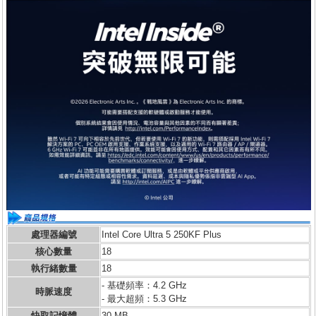
處理器編號
Intel Core Ultra 5 250KF Plus
核心數量
18
執行緒數量
18
- 基礎頻率：4.2 GHz
時脈速度
- 最大超頻：5.3 GHz
快取記憶體
30 MB