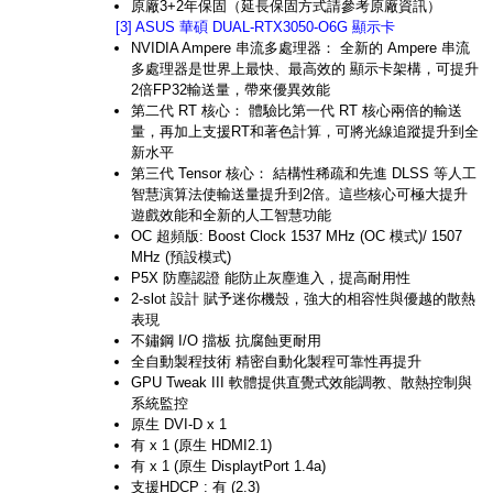
原廠3+2年保固（延長保固方式請參考原廠資訊）
[3] ASUS 華碩 DUAL-RTX3050-O6G 顯示卡
NVIDIA Ampere 串流多處理器： 全新的 Ampere 串流
多處理器是世界上最快、最高效的 顯示卡架構，可提升
2倍FP32輸送量，帶來優異效能
第二代 RT 核心： 體驗比第一代 RT 核心兩倍的輸送
量，再加上支援RT和著色計算，可將光線追蹤提升到全
新水平
第三代 Tensor 核心： 結構性稀疏和先進 DLSS 等人工
智慧演算法使輸送量提升到2倍。這些核心可極大提升
遊戲效能和全新的人工智慧功能
OC 超頻版: Boost Clock 1537 MHz (OC 模式)/ 1507
MHz (預設模式)
P5X 防塵認證 能防止灰塵進入，提高耐用性
2-slot 設計 賦予迷你機殼，強大的相容性與優越的散熱
表現
不鏽鋼 I/O 擋板 抗腐蝕更耐用
全自動製程技術 精密自動化製程可靠性再提升
GPU Tweak III 軟體提供直覺式效能調教、散熱控制與
系統監控
原生 DVI-D x 1
有 x 1 (原生 HDMI2.1)
有 x 1 (原生 DisplaytPort 1.4a)
支援HDCP : 有 (2.3)