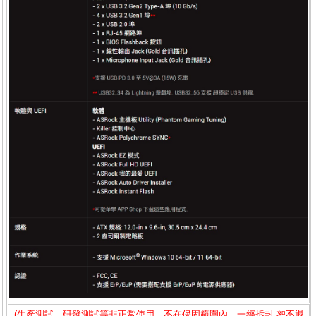
(生產測試、研發測試等非正常使用，不在保固範圍內，一經拆封.恕不退