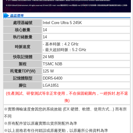
處理器編號
Intel Core Ultra 5 245K
核心數量
14
執行緒數量
14
- 基本時脈：4.2 GHz
時脈速度
- 最大超頻時脈：5.2 GHz
快取記憶體
24 MB
製程
TSMC N3B
秏電量TDP(W)
125 W
記憶體類型
DDR5-6400
腳位
LGA1851
(生產測試、研發測試等非正常使用，不在保固範圍內，一經拆封.恕不退
換)
※實際傳輸速度會因您的系統效能 (EX:硬體、軟體、使用方式...) 而有所
不同
※所有配件皆以原廠實際出貨所附配件為準
※以上規格若有任何錯誤或原廠更動，以原廠所公佈資料為準