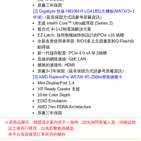
原廠三年保固
[2] Gigabyte 技嘉 H810M-H LGA1851主機板(MATX/3+1
年保)
（延長保固方式請參考原廠資訊）
支援 Intel® Core™ Ultra處理器 (Series 2)
複合式 4+1+2相電源解決方案
EZ-Latch: 採用無螺絲快拆設計的PCIe x16 插槽
全新友善使用者界面: BIOS多元主題畫面和Q-Flash自
動掃描
新一代儲存配置: PCIe 4.0 x4 M.2插槽
迅速的網路連線: GbE LAN
擴展的連接性: HDMI
原廠3+1年保固（延長保固方式請參考原廠資訊）
[3] AMD RadeonPro W5700 8G 256bit專業繪圖卡
Mini-DisplayPort 1.4
VR Ready Creator 支援
10-bit Color Depth
EDID Emulation
AMD 7nm RDNA Architecture
原廠三年保固
※當商品圖示、標題或文案內容不一致時，請先詢問客服人員，待確認無
誤之後再行購買，以免影響會員權益。
本平台保留接受訂單與否的權利