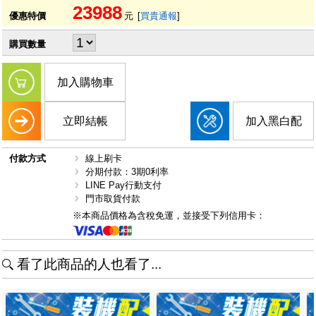
23988
優惠特價
元
[
買貴通報
]
購買數量
加入購物車
立即結帳
加入黑白配
付款方式
線上刷卡
分期付款：3期0利率
LINE Pay行動支付
門市取貨付款
※本商品價格為含稅免運，並接受下列信用卡：
看了此商品的人也看了...