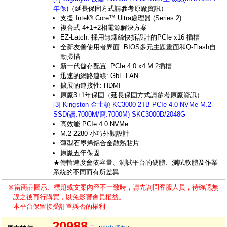
年保)
（延長保固方式請參考原廠資訊）
支援 Intel® Core™ Ultra處理器 (Series 2)
複合式 4+1+2相電源解決方案
EZ-Latch: 採用無螺絲快拆設計的PCIe x16 插槽
全新友善使用者界面: BIOS多元主題畫面和Q-Flash自
動掃描
新一代儲存配置: PCIe 4.0 x4 M.2插槽
迅速的網路連線: GbE LAN
擴展的連接性: HDMI
原廠3+1年保固（延長保固方式請參考原廠資訊）
[3] Kingston 金士頓 KC3000 2TB PCIe 4.0 NVMe M.2
SSD(讀:7000M/寫:7000M) SKC3000D/2048G
高效能 PCIe 4.0 NVMe
M.2 2280 小巧外觀設計
薄型石墨烯鋁合金散熱貼片
原廠五年保固
★傳輸速度會依容量、測試平台的硬體、測試軟體及作業
系統的不同而有所差異
※當商品圖示、標題或文案內容不一致時，請先詢問客服人員，待確認無
誤之後再行購買，以免影響會員權益。
本平台保留接受訂單與否的權利
20988