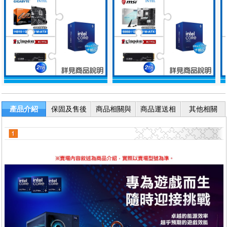
產品介紹
保固及售後
商品相關與
商品運送相
其他相關
服務
退換貨
關