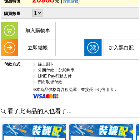
優惠特價
元
[
買貴通報
]
購買數量
加入購物車
立即結帳
加入黑白配
付款方式
線上刷卡
分期付款：3期0利率
LINE Pay行動支付
門市取貨付款
※本商品價格為含稅免運，並接受下列信用卡：
看了此商品的人也看了...