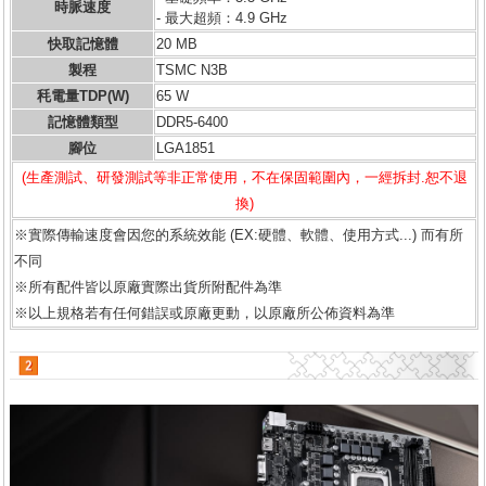
時脈速度
- 最大超頻：4.9 GHz
快取記憶體
20 MB
製程
TSMC N3B
秏電量TDP(W)
65 W
記憶體類型
DDR5-6400
腳位
LGA1851
(生產測試、研發測試等非正常使用，不在保固範圍內，一經拆封.恕不退
換)
※實際傳輸速度會因您的系統效能 (EX:硬體、軟體、使用方式...) 而有所
不同
※所有配件皆以原廠實際出貨所附配件為準
※以上規格若有任何錯誤或原廠更動，以原廠所公佈資料為準