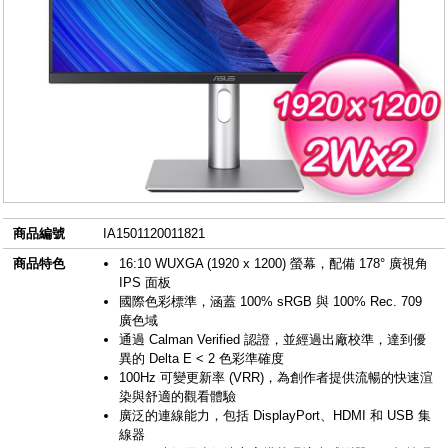
商品編號
IA1501120011821
商品特色
16:10 WUXGA (1920 x 1200) 螢幕，配備 178° 廣視角
IPS 面板
國際色彩標準，涵蓋 100% sRGB 與 100% Rec. 709
廣色域
通過 Calman Verified 認證，並經過出廠校準，達到優
異的 Delta E < 2 色彩準確度
100Hz 可變更新率 (VRR)，為創作者提供流暢的快速渲
染與舒適的觀看體驗
廣泛的連線能力，包括 DisplayPort、HDMI 和 USB 集
線器