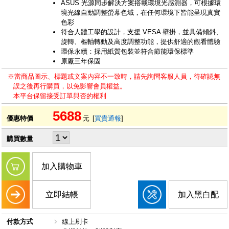
ASUS 光源同步解決方案搭載環境光感測器，可根據環
境光線自動調整螢幕色域，在任何環境下皆能呈現真實
色彩
符合人體工學的設計，支援 VESA 壁掛，並具備傾斜、
旋轉、樞軸轉動及高度調整功能，提供舒適的觀看體驗
環保永續：採用紙質包裝並符合節能環保標準
原廠三年保固
※當商品圖示、標題或文案內容不一致時，請先詢問客服人員，待確認無
誤之後再行購買，以免影響會員權益。
本平台保留接受訂單與否的權利
5688
優惠特價
元
[
買貴通報
]
購買數量
加入購物車
立即結帳
加入黑白配
付款方式
線上刷卡