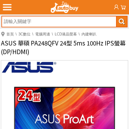
首頁
3C數位
電腦周邊
LCD液晶螢幕
內建喇叭
ASUS 華碩 PA248QFV 24型 5ms 100Hz IPS螢幕
(DP/HDMI)