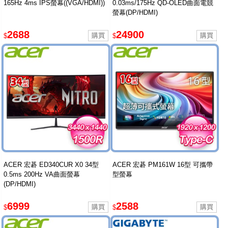
165Hz 4ms IPS螢幕((VGA/HDMI))
0.03ms/175Hz QD-OLED曲面電競
螢幕(DP/HDMI)
2688
24900
$
$
ACER 宏碁 ED340CUR X0 34型
ACER 宏碁 PM161W 16型 可攜帶
0.5ms 200Hz VA曲面螢幕
型螢幕
(DP/HDMI)
6999
2588
$
$