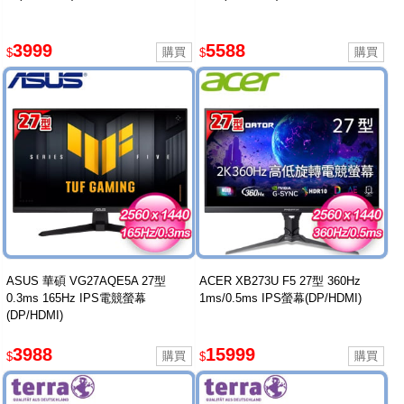
3999
5588
$
$
ASUS 華碩 VG27AQE5A 27型
ACER XB273U F5 27型 360Hz
0.3ms 165Hz IPS電競螢幕
1ms/0.5ms IPS螢幕(DP/HDMI)
(DP/HDMI)
3988
15999
$
$