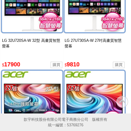
LG 32U720SA-W 32型 高畫質智慧
LG 27U730SA-W 27吋高畫質智慧
螢幕
螢幕
17900
9810
$
$
歆宇科技股份有限公司電子商務分公司 版權所有
統一編號：53769276