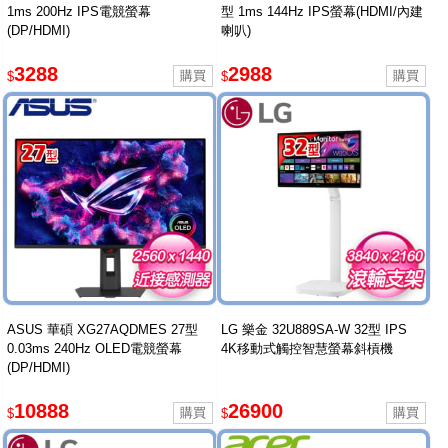
1ms 200Hz IPS電競螢幕
型 1ms 144Hz IPS螢幕(HDMI/內建
(DP/HDMI)
喇叭)
3288
2988
$
$
ASUS 華碩 XG27AQDMES 27型
LG 樂金 32U889SA-W 32型 IPS
0.03ms 240Hz OLED電競螢幕
4K移動式觸控智慧螢幕斜槓機
(DP/HDMI)
10888
26900
$
$