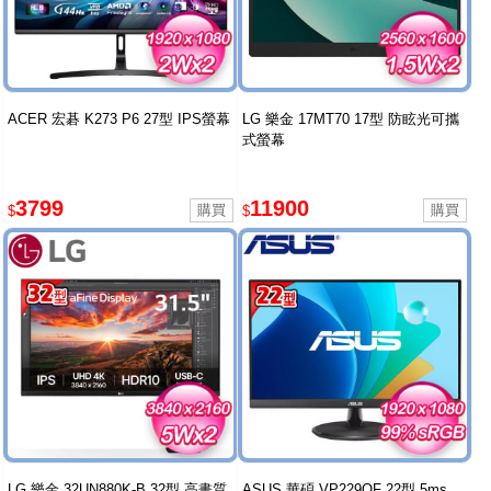
ACER 宏碁 K273 P6 27型 IPS螢幕
LG 樂金 17MT70 17型 防眩光可攜
式螢幕
3799
11900
$
$
LG 樂金 32UN880K-B 32型 高畫質
ASUS 華碩 VP229QF 22型 5ms