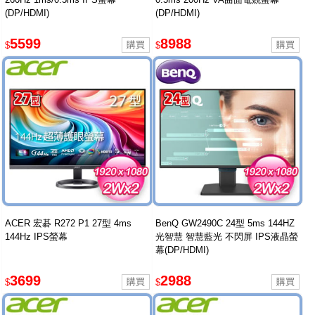
(DP/HDMI)
(DP/HDMI)
5599
8988
$
$
ACER 宏碁 R272 P1 27型 4ms
BenQ GW2490C 24型 5ms 144HZ
144Hz IPS螢幕
光智慧 智慧藍光 不閃屏 IPS液晶螢
幕(DP/HDMI)
3699
2988
$
$