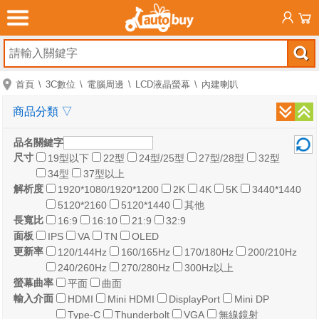
首頁
3C數位
電腦周邊
LCD液晶螢幕
內建喇叭
商品分類
▽
品名關鍵字
尺寸
19型以下
22型
24型/25型
27型/28型
32型
34型
37型以上
解析度
1920*1080/1920*1200
2K
4K
5K
3440*1440
5120*2160
5120*1440
其他
長寬比
16:9
16:10
21:9
32:9
面板
IPS
VA
TN
OLED
更新率
120/144Hz
160/165Hz
170/180Hz
200/210Hz
240/260Hz
270/280Hz
300Hz以上
螢幕曲率
平面
曲面
輸入介面
HDMI
Mini HDMI
DisplayPort
Mini DP
Type-C
Thunderbolt
VGA
無線鏡射