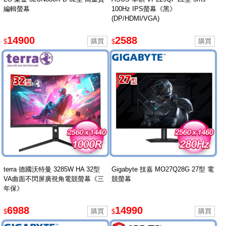
編輯螢幕
100Hz IPS螢幕《黑》
(DP/HDMI/VGA)
14900
2588
$
$
terra 德國沃特曼 3285W HA 32型
Gigabyte 技嘉 MO27Q28G 27型 電
VA曲面不閃屏廣視角電競螢幕《三
競螢幕
年保》
6988
14990
$
$