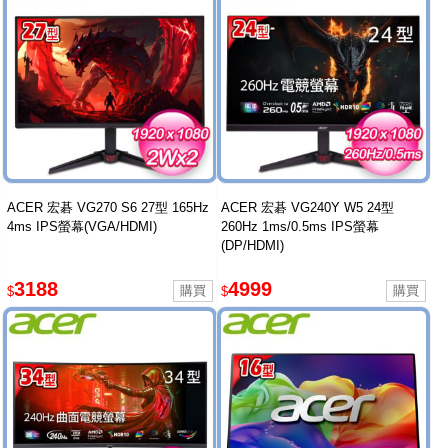
ACER 宏碁 VG270 S6 27型 165Hz
ACER 宏碁 VG240Y W5 24型
4ms IPS螢幕(VGA/HDMI)
260Hz 1ms/0.5ms IPS螢幕
(DP/HDMI)
3188
4999
$
$