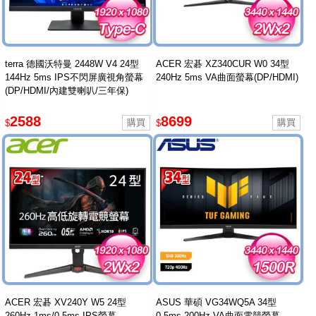
terra 德國沃特曼 2448W V4 24型
ACER 宏碁 XZ340CUR W0 34型
144Hz 5ms IPS不閃屏廣視角螢幕
240Hz 5ms VA曲面螢幕(DP/HDMI)
(DP/HDMI/內建雙喇叭/三年保)
2588
8699
$
$
ACER 宏碁 XV240Y W5 24型
ASUS 華碩 VG34WQ5A 34型
260Hz 1ms/0.5ms IPS螢幕
0.5ms 200Hz VA曲面電競螢幕