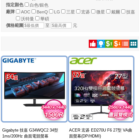
指定顏色
白色/銀色
廠牌
AOC
BenQ
LG
三星
宏碁
微星
戴爾
技嘉
沃特曼
華碩
價格範圍
至
元
Gigabyte 技嘉 G34WQC2 34型
ACER 宏碁 ED270U F6 27型 VA曲
1ms/200Hz 曲面電競螢幕
面螢幕(DP/HDMI)