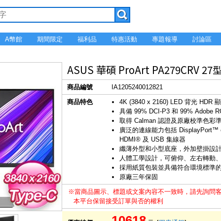
A幣館
期間限定
福利品
特惠活動
專題報導
討論區
ASUS 華碩 ProArt PA279CRV 2
商品編號
IA1205240012821
商品特色
4K (3840 x 2160) LED 背光 H
具備 99% DCI-P3 和 99% Adob
取得 Calman 認證及原廠校準色彩準確度
廣泛的連線能力包括 DisplayPort™ o
HDMI® 及 USB 集線器
纖薄外型和小型底座，外加壁掛設
人體工學設計，可俯仰、左右轉動
採用紙質包裝並具備符合環境標準
原廠三年保固
※當商品圖示、標題或文案內容不一致時，請先詢問
本平台保留接受訂單與否的權利
10618