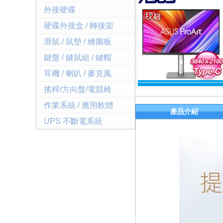
外接硬碟
硬碟外接盒 / 轉接架
滑鼠 / 鼠墊 / 繪圖板
鍵盤 / 鍵鼠組 / 鍵帽
耳機 / 喇叭 / 麥克風
搖桿/方向盤/電競椅
作業系統 / 應用軟體
產品介紹
UPS 不斷電系統