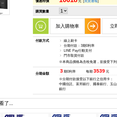
優惠特價
元
[
買貴通報
]
購買數量
加入購物車
立
付款方式
線上刷卡
分期付款：3期0利率
LINE Pay行動支付
門市取貨付款
※本商品價格為含稅免運，並接受下列
3
3539
期0利率
每期
元
分期金額
※分期付款接受以下銀行之信用卡：
中國信託、富邦銀行、國泰銀行、玉山
銀行
了...