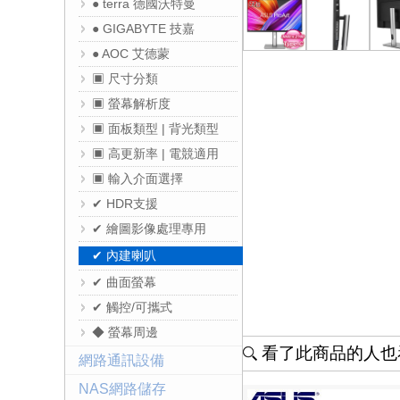
● terra 德國沃特曼
● GIGABYTE 技嘉
● AOC 艾德蒙
▣ 尺寸分類
▣ 螢幕解析度
▣ 面板類型 | 背光類型
▣ 高更新率 | 電競適用
▣ 輸入介面選擇
✔ HDR支援
✔ 繪圖影像處理專用
✔ 內建喇叭
✔ 曲面螢幕
✔ 觸控/可攜式
◆ 螢幕周邊
看了此商品的人也看
網路通訊設備
NAS網路儲存