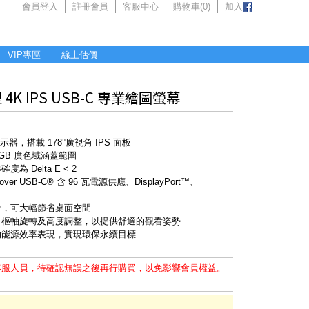
會員登入
註冊會員
客服中心
購物車(
0
)
加入
VIP專區
線上估價
7型 4K IPS USB-C 專業繪圖螢幕
DR 顯示器，搭載 178°廣視角 IPS 面板
e RGB 廣色域涵蓋範圍
為 Delta E < 2
ver USB-C® 含 96 瓦電源供應、DisplayPort™、
計，可大幅節省桌面空間
、樞軸旋轉及高度調整，以提供舒適的觀看姿勢
的能源效率表現，實現環保永續目標
客服人員，待確認無誤之後再行購買，以免影響會員權益。