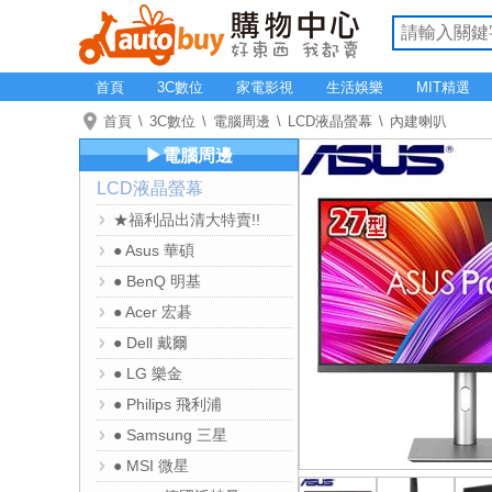
首頁
3C數位
家電影視
生活娛樂
MIT精選
首頁
3C數位
電腦周邊
LCD液晶螢幕
內建喇叭
▶電腦周邊
LCD液晶螢幕
★福利品出清大特賣!!
● Asus 華碩
● BenQ 明基
● Acer 宏碁
● Dell 戴爾
● LG 樂金
● Philips 飛利浦
● Samsung 三星
● MSI 微星