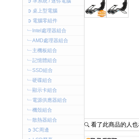
➲ 準系統 / 迷你電腦
➲ 桌上型電腦
➲ 電腦零組件
﹂Intel處理器組合
﹂AMD處理器組合
﹂主機板組合
﹂記憶體組合
﹂SSD組合
﹂硬碟組合
﹂顯示卡組合
﹂電源供應器組合
﹂機殼組合
﹂散熱器組合
看了此商品的人也看
➲ 3C周邊