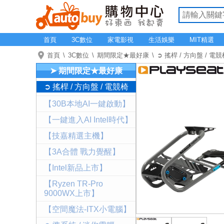
首頁
3C數位
家電影視
生活娛樂
MIT精選
首頁
3C數位
期間限定★最好康
➲ 搖桿 / 方向盤 / 電
➤ 期間限定★最好康
➲ 搖桿 / 方向盤 / 電競椅
【30B本地AI一鍵啟動】
【一鍵進入AI Intel時代】
【技嘉精選主機】
【3A合體 戰力覺醒】
【Intel新品上市】
【Ryzen TR-Pro
9000WX上市】
【空間魔法-ITX小電腦】