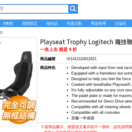
A幣館
期間限定
福利品
特惠活動
專題報導
討論區
競椅
Playseat Trophy Logitec
一坐上去 就是 9 折
商品編號
IA1412110011821
商品特色
Developed with input from real racin
Equipped with a frameless but extre
Designed to help you feel the force
Created with breathalbe Playseat® 
It's fully adjustable so any size rac
The padel plate is made for maxim
Recommended for Direct Drive whe
Compatible with all steering wheels
Compatible with all consoles
原廠一年保固
※當商品圖示、標題或文案內容不一致時，請先詢問