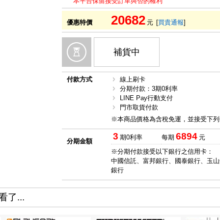
本平台保留接受訂單與否的權利
20682
優惠特價
元
[
買貴通報
]
補貨中
付款方式
線上刷卡
分期付款：3期0利率
LINE Pay行動支付
門市取貨付款
※本商品價格為含稅免運，並接受下列
3
6894
期0利率
每期
元
分期金額
※分期付款接受以下銀行之信用卡：
中國信託、富邦銀行、國泰銀行、玉山
銀行
了...