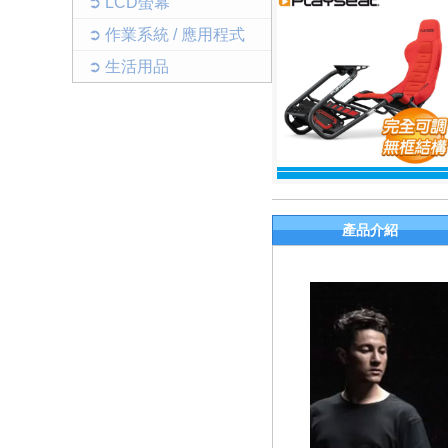
➲ LCD螢幕
➲ 作業系統 / 應用程式
➲ 生活用品
產品介紹