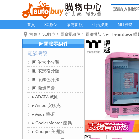
首頁
3C數位
家電影視
生活娛樂
MIT精選
首頁
3C數位
電腦零組件
電腦機殼
▸ Thermaltake 
▶電腦零組件
電腦機殼
▣ 依大小分類
▣ 依規格分類
▣ 依顏色分類
▣ 機殼周邊
▸ ADATA 威剛
▸ Antec 安鈦克
▸ Asus 華碩
▸ CoolerMaster 酷碼
▸ Cougar 美洲獅