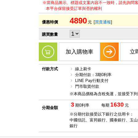
※當商品圖示、標題或文案內容不一致時，請先詢問
本平台保留接受訂單與否的權利
4890
優惠特價
元
[
買貴通報
]
購買數量
加入購物車
立
付款方式
線上刷卡
分期付款：3期0利率
LINE Pay行動支付
門市取貨付款
※本商品價格為含稅免運，並接受下列
3
1630
期0利率
每期
元
分期金額
※分期付款接受以下銀行之信用卡：
中國信託、富邦銀行、國泰銀行、玉山
銀行