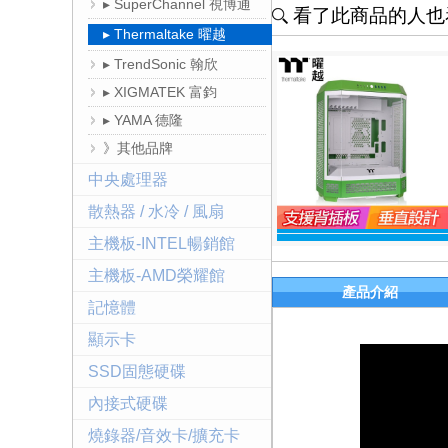
▸ SuperChannel 視博通
看了此商品的人也看
▸ Thermaltake 曜越
▸ TrendSonic 翰欣
▸ XIGMATEK 富鈞
▸ YAMA 德隆
》其他品牌
中央處理器
散熱器 / 水冷 / 風扇
主機板-INTEL暢銷館
主機板-AMD榮耀館
產品介紹
記憶體
顯示卡
SSD固態硬碟
內接式硬碟
燒錄器/音效卡/擴充卡