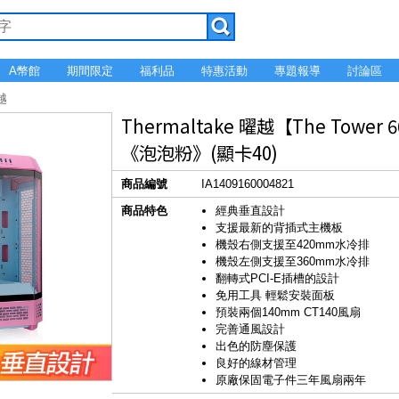
A幣館
期間限定
福利品
特惠活動
專題報導
討論區
曜越
Thermaltake 曜越【The Tow
《泡泡粉》(顯卡40)
商品編號
IA1409160004821
商品特色
經典垂直設計
支援最新的背插式主機板
機殼右側支援至420mm水冷排
機殼左側支援至360mm水冷排
翻轉式PCI-E插槽的設計
免用工具 輕鬆安裝面板
預裝兩個140mm CT140風扇
完善通風設計
出色的防塵保護
良好的線材管理
原廠保固電子件三年風扇兩年