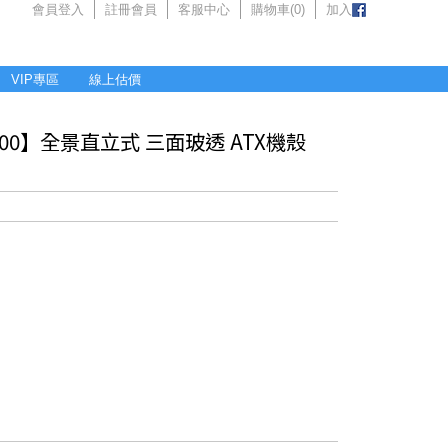
會員登入
註冊會員
客服中心
購物車(
0
)
加入
VIP專區
線上估價
er 600】全景直立式 三面玻透 ATX機殼