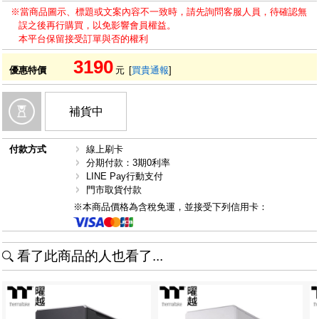
※當商品圖示、標題或文案內容不一致時，請先詢問客服人員，待確認無
誤之後再行購買，以免影響會員權益。
本平台保留接受訂單與否的權利
3190
優惠特價
元
[
買貴通報
]
補貨中
付款方式
線上刷卡
分期付款：3期0利率
LINE Pay行動支付
門市取貨付款
※本商品價格為含稅免運，並接受下列信用卡：
看了此商品的人也看了...