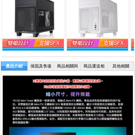
產品介紹
保固及售後
商品相關與
商品運送相
其他相關
服務
退換貨
關