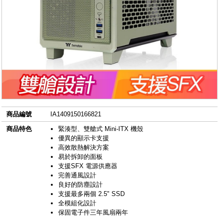
商品編號
IA1409150166821
商品特色
緊湊型、雙艙式 Mini-ITX 機殼
優異的顯示卡支援
高效散熱解決方案
易於拆卸的面板
支援SFX 電源供應器
完善通風設計
良好的防塵設計
支援最多兩個 2.5" SSD
全模組化設計
保固電子件三年風扇兩年