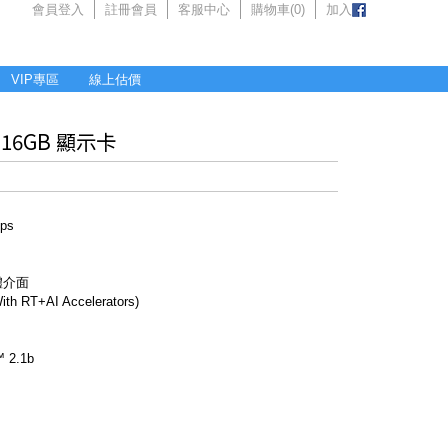
會員登入
註冊會員
客服中心
購物車(
0
)
加入
VIP專區
線上估價
er 16GB 顯示卡
ps
憶體介面
h RT+AI Accelerators)
™ 2.1b