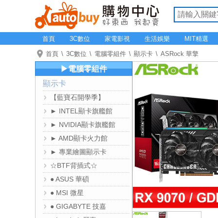
首頁
3C數位
家電影視
生活娛樂
MIT精選
首頁
3C數位
電腦零組件
顯示卡
ASRock 華擎
▶電腦零組件
顯示卡
【藍寶石開學季】
► INTEL顯卡旗艦館
► NVIDIA顯卡旗艦館
► AMD顯卡火力館
► 專業繪圖顯示卡
☆BTF背插式☆
● ASUS 華碩
● MSI 微星
● GIGABYTE 技嘉