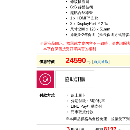
條紋軸流扇
0dB 靜酷技術
超貼合熱導管
1 x HDMI™ 2.1b
3 x DisplayPort™ 2.1a
尺寸:290 x 123 x 51mm
原廠3+2年保固（延長保固方式請
※當商品圖示、標題或文案內容不一致時，請先詢問
本平台保留接受訂單與否的權利
24590
優惠特價
元
[
買貴通報
]
協助訂購
付款方式
線上刷卡
分期付款：3期0利率
LINE Pay行動支付
門市取貨付款
※本商品價格為含稅免運，並接受下列
3
8197
期0利率
每期
元