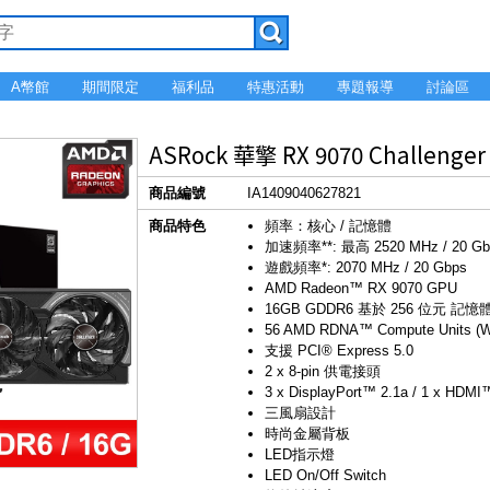
A幣館
期間限定
福利品
特惠活動
專題報導
討論區
ASRock 華擎 RX 9070 Challeng
商品編號
IA1409040627821
商品特色
頻率：核心 / 記憶體
加速頻率**: 最高 2520 MHz / 20 Gb
遊戲頻率*: 2070 MHz / 20 Gbps
AMD Radeon™ RX 9070 GPU
16GB GDDR6 基於 256 位元 記
56 AMD RDNA™ Compute Units (Wit
支援 PCI® Express 5.0
2 x 8-pin 供電接頭
3 x DisplayPort™ 2.1a / 1 x HDMI
三風扇設計
時尚金屬背板
LED指示燈
LED On/Off Switch