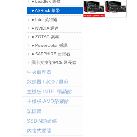
● Leadtek 麗臺
● ASRock 華擎
● Intel 英特爾
● NVIDIA 輝達
● ZOTAC 索泰
● PowerColor 撼訊
● SAPPHIRE 藍寶石
顯卡支撐架/PCIe延長線
中央處理器
散熱器 / 水冷 / 風扇
主機板-INTEL暢銷館
主機板-AMD榮耀館
記憶體
SSD固態硬碟
內接式硬碟