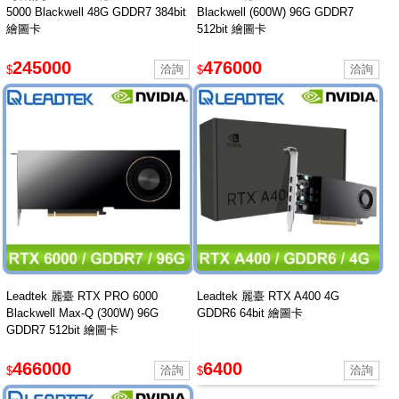
5000 Blackwell 48G GDDR7 384bit
Blackwell (600W) 96G GDDR7
繪圖卡
512bit 繪圖卡
245000
476000
$
$
Leadtek 麗臺 RTX PRO 6000
Leadtek 麗臺 RTX A400 4G
Blackwell Max-Q (300W) 96G
GDDR6 64bit 繪圖卡
GDDR7 512bit 繪圖卡
466000
6400
$
$