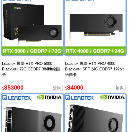
Leadtek 麗臺 RTX PRO 5000
Leadtek 麗臺 RTX PRO 4000
Blackwell 72G GDDR7 384bit繪圖
Blackwell SFF 24G GDDR7 192bit
卡
繪圖卡
353000
84000
$
$