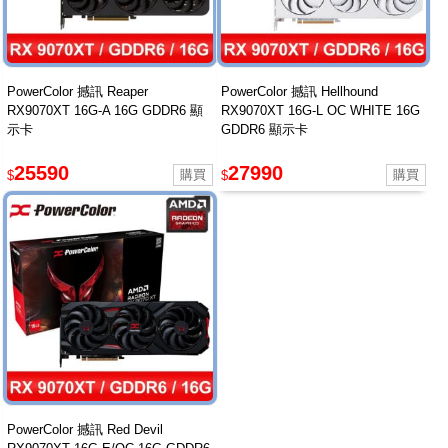
PowerColor 撼訊 Reaper
PowerColor 撼訊 Hellhound
RX9070XT 16G-A 16G GDDR6 顯
RX9070XT 16G-L OC WHITE 16G
示卡
GDDR6 顯示卡
25590
27990
$
$
PowerColor 撼訊 Red Devil