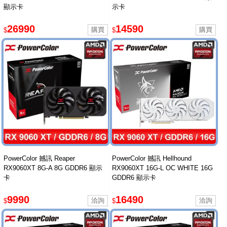
顯示卡
示卡
26990
14590
$
$
PowerColor 撼訊 Reaper
PowerColor 撼訊 Hellhound
RX9060XT 8G-A 8G GDDR6 顯示
RX9060XT 16G-L OC WHITE 16G
卡
GDDR6 顯示卡
9990
16490
$
$