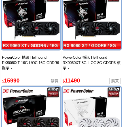
PowerColor 撼訊 Hellhound
PowerColor 撼訊 Hellhound
RX9060XT 16G-L/OC 16G GDDR6
RX9060XT 8G-L OC 8G GDDR6 顯
顯示卡
示卡
15990
11490
$
$