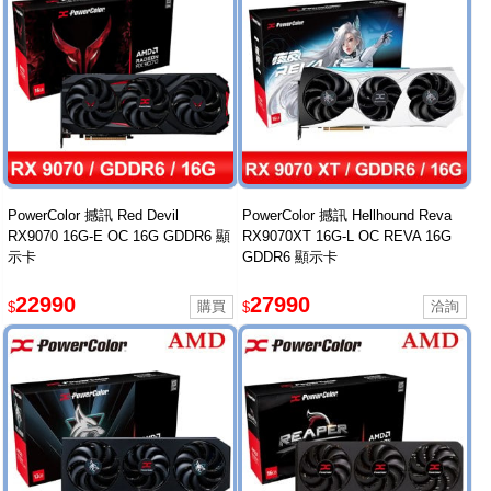
PowerColor 撼訊 Red Devil
PowerColor 撼訊 Hellhound Reva
RX9070 16G-E OC 16G GDDR6 顯
RX9070XT 16G-L OC REVA 16G
示卡
GDDR6 顯示卡
22990
27990
$
$