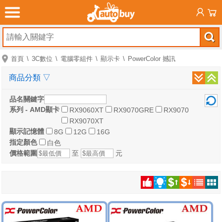
首頁
3C數位
電腦零組件
顯示卡
PowerColor 撼訊
商品分類
▽
品名關鍵字
系列 - AMD顯卡
RX9060XT
RX9070GRE
RX9070
RX9070XT
顯示記憶體
8G
12G
16G
指定顏色
白色
價格範圍
至
元