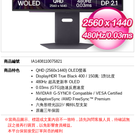
商品編號
IA1408110075821
商品特色
QHD (2560x1440) OLED螢幕
DisplayHDR True Black 400 / 150萬: 1對比度
480Hz 超高更新率 OLED
0.03ms (GTG)急速反應速度
NVIDIA® G-SYNC® Compatible / VESA Certified
AdaptiveSync /AMD FreeSync™ Premium
六角形燈光設計/ 獨特L型支架
原廠三年保固
※當商品圖示、標題或文案內容不一致時，請先詢問客服人員，待確認無
誤之後再行購買，以免影響會員權益。
本平台保留接受訂單與否的權利