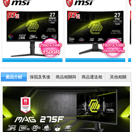
產品介紹
保固及售後
商品相關與
商品運送相
其他相關
服務
退換貨
關