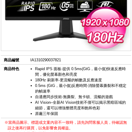
商品編號
IA1310290037821
商品特色
Rapid IPS 面板-提供 0.5ms(GtG，最小值)快速反應時
間，優化螢幕顏色和亮度
180Hz 刷新率-更流暢的幀數及反應速度
0.5ms (GtG，最小值)反應時間-消除螢幕撕裂和不穩定
的幀速率
自適應同步技術-無撕裂、無卡頓、流暢的遊戲
AI Vision–全新AI Vision技術不僅可以揭示黑暗區域的
細節，還可以增強整體亮度和飽和色彩
原廠三年保固
※當商品圖示、標題或文案內容不一致時，請先詢問客服人員，待確認無
誤之後再行購買，以免影響會員權益。