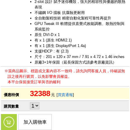
2-slot 設計 賦予迷你機殼，強大的相容性與優越的散熱
表現
不鏽鋼 I/O 擋板 抗腐蝕更耐用
全自動製程技術 精密自動化製程可靠性再提升
GPU Tweak III 軟體提供直覺式效能調教、散熱控制與
系統監控
原生 DVI-D x 1
有 x 1 (原生 HDMI2.1)
有 x 1 (原生 DisplaytPort 1.4a)
支援HDCP : 有 (2.3)
尺寸：201 x 120 x 37 mm / 7.91 x 4.72 x 1.46 inches
原廠3+1年保固（延長保固方式請參考原廠資訊）
※當商品圖示、標題或文案內容不一致時，請先詢問客服人員，待確認無
誤之後再行購買，以免影響會員權益。
本平台保留接受訂單與否的權利
32388
優惠特價
元
[
買貴通報
]
購買數量
加入購物車