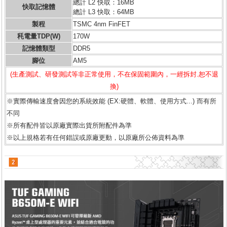
總計 L2 快取：16MB
快取記憶體
總計 L3 快取：64MB
製程
TSMC 4nm FinFET
秏電量TDP(W)
170W
記憶體類型
DDR5
腳位
AM5
(生產測試、研發測試等非正常使用，不在保固範圍內，一經拆封.恕不退
換)
※實際傳輸速度會因您的系統效能 (EX:硬體、軟體、使用方式...) 而有所
不同
※所有配件皆以原廠實際出貨所附配件為準
※以上規格若有任何錯誤或原廠更動，以原廠所公佈資料為準