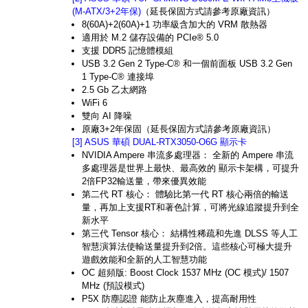
(M-ATX/3+2年保)
（延長保固方式請參考原廠資訊）
8(60A)+2(60A)+1 功率級含加大的 VRM 散熱器
適用於 M.2 儲存設備的 PCIe® 5.0
支援 DDR5 記憶體模組
USB 3.2 Gen 2 Type-C® 和一個前面板 USB 3.2 Gen
1 Type-C® 連接埠
2.5 Gb 乙太網路
WiFi 6
雙向 AI 降噪
原廠3+2年保固（延長保固方式請參考原廠資訊）
[3] ASUS 華碩 DUAL-RTX3050-O6G 顯示卡
NVIDIA Ampere 串流多處理器： 全新的 Ampere 串流
多處理器是世界上最快、最高效的 顯示卡架構，可提升
2倍FP32輸送量，帶來優異效能
第二代 RT 核心： 體驗比第一代 RT 核心兩倍的輸送
量，再加上支援RT和著色計算，可將光線追蹤提升到全
新水平
第三代 Tensor 核心： 結構性稀疏和先進 DLSS 等人工
智慧演算法使輸送量提升到2倍。這些核心可極大提升
遊戲效能和全新的人工智慧功能
OC 超頻版: Boost Clock 1537 MHz (OC 模式)/ 1507
MHz (預設模式)
P5X 防塵認證 能防止灰塵進入，提高耐用性