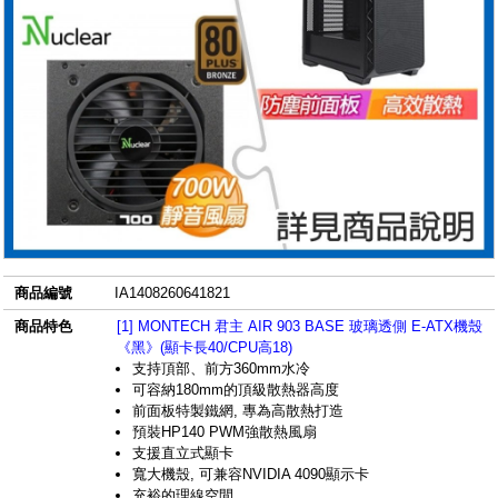
商品編號
IA1408260641821
商品特色
[1] MONTECH 君主 AIR 903 BASE 玻璃透側 E-ATX機殼
《黑》(顯卡長40/CPU高18)
支持頂部、前方360mm水冷
可容納180mm的頂級散熱器高度
前面板特製鐵網, 專為高散熱打造
預裝HP140 PWM強散熱風扇
支援直立式顯卡
寬大機殼, 可兼容NVIDIA 4090顯示卡
充裕的理線空間