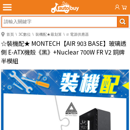
首頁
3C數位
裝機配★最划算
⎚ 電源供應器
☆裝機配★ MONTECH【AIR 903 BASE】玻璃透
側 E-ATX機殼《黑》+Nuclear 700W FR V2 銅牌
半模組