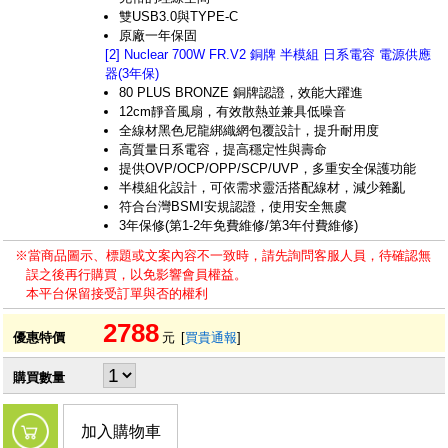
雙USB3.0與TYPE-C
原廠一年保固
[2] Nuclear 700W FR.V2 銅牌 半模組 日系電容 電源供應
器(3年保)
80 PLUS BRONZE 銅牌認證，效能大躍進
12cm靜音風扇，有效散熱並兼具低噪音
全線材黑色尼龍綁織網包覆設計，提升耐用度
高質量日系電容，提高穩定性與壽命
提供OVP/OCP/OPP/SCP/UVP，多重安全保護功能
半模組化設計，可依需求靈活搭配線材，減少雜亂
符合台灣BSMI安規認證，使用安全無虞
3年保修(第1-2年免費維修/第3年付費維修)
※當商品圖示、標題或文案內容不一致時，請先詢問客服人員，待確認無
誤之後再行購買，以免影響會員權益。
本平台保留接受訂單與否的權利
2788
優惠特價
元
[
買貴通報
]
購買數量
加入購物車