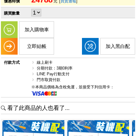
優惠特價
元
[
買貴通報
]
購買數量
加入購物車
立即結帳
加入黑白配
付款方式
線上刷卡
分期付款：3期0利率
LINE Pay行動支付
門市取貨付款
※本商品價格為含稅免運，並接受下列信用卡：
看了此商品的人也看了...