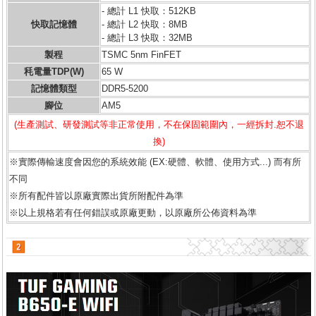
- 總計 L1 快取：512KB
快取記憶體
- 總計 L2 快取：8MB
- 總計 L3 快取：32MB
製程
TSMC 5nm FinFET
秏電量TDP(W)
65 W
記憶體類型
DDR5-5200
腳位
AM5
(生產測試、研發測試等非正常使用，不在保固範圍內，一經拆封.恕不退
換)
※實際傳輸速度會因您的系統效能 (EX:硬體、軟體、使用方式...) 而有所
不同
※所有配件皆以原廠實際出貨所附配件為準
※以上規格若有任何錯誤或原廠更動，以原廠所公佈資料為準