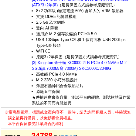
(ATX/3+2年保)
（延長保固方式請參考原廠資訊）
8+2 功率級 (額定電流 60A) 含加大的 VRM 散熱器
支援 DDR5 記憶體模組
2.5 Gb 乙太網路
雙向 AI 降噪
適用於 M.2 儲存設備的 PCIe® 5.0
USB 10Gbps Type-C® 和 1 個前面板 USB 20Gbps
Type-C® 接頭
WiFi 6E
原廠3+2年保固（延長保固方式請參考原廠資訊）
[3] Kingston 金士頓 KC3000 2TB PCIe 4.0 NVMe M.2
SSD(讀:7000M/寫:7000M) SKC3000D/2048G
高效能 PCIe 4.0 NVMe
M.2 2280 小巧外觀設計
薄型石墨烯鋁合金散熱貼片
原廠五年保固
★傳輸速度會依容量、測試平台的硬體、測試軟體及作業
系統的不同而有所差異
※當商品圖示、標題或文案內容不一致時，請先詢問客服人員，待確認無
誤之後再行購買，以免影響會員權益。
本平台保留接受訂單與否的權利
24788