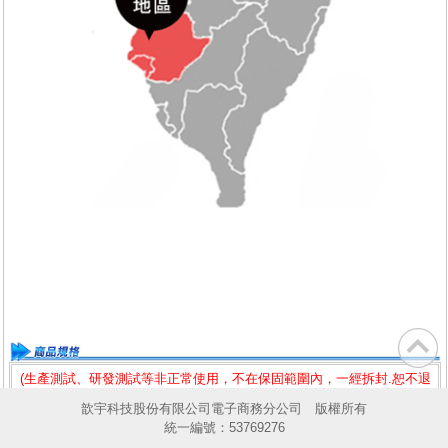
(生產測試、研發測試等非正常使用，不在保固範圍內，一經拆封.恕不退
換)
歆宇科技股份有限公司電子商務分公司 版權所有
統一編號：53769276
※實際傳輸速度會因您的系統效能 (EX:硬體、軟體、使用方式...) 而有所