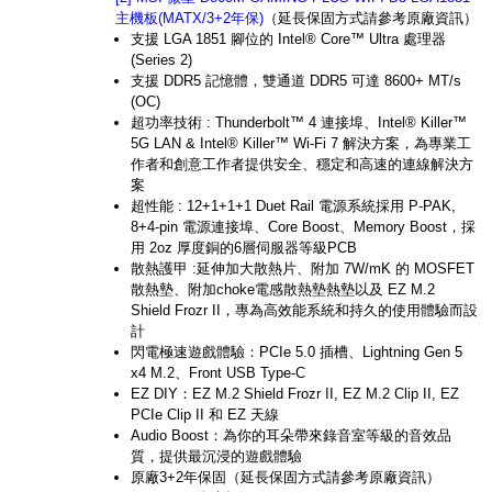
主機板(MATX/3+2年保)
（延長保固方式請參考原廠資訊）
支援 LGA 1851 腳位的 Intel® Core™ Ultra 處理器
(Series 2)
支援 DDR5 記憶體，雙通道 DDR5 可達 8600+ MT/s
(OC)
超功率技術 : Thunderbolt™ 4 連接埠、Intel® Killer™
5G LAN & Intel® Killer™ Wi-Fi 7 解決方案，為專業工
作者和創意工作者提供安全、穩定和高速的連線解決方
案
超性能 : 12+1+1+1 Duet Rail 電源系統採用 P-PAK,
8+4-pin 電源連接埠、Core Boost、Memory Boost，採
用 2oz 厚度銅的6層伺服器等級PCB
散熱護甲 :延伸加大散熱片、附加 7W/mK 的 MOSFET
散熱墊、附加choke電感散熱墊熱墊以及 EZ M.2
Shield Frozr II，專為高效能系統和持久的使用體驗而設
計
閃電極速遊戲體驗：PCIe 5.0 插槽、Lightning Gen 5
x4 M.2、Front USB Type-C
EZ DIY：EZ M.2 Shield Frozr II, EZ M.2 Clip II, EZ
PCIe Clip II 和 EZ 天線
Audio Boost：為你的耳朵帶來錄音室等級的音效品
質，提供最沉浸的遊戲體驗
原廠3+2年保固（延長保固方式請參考原廠資訊）