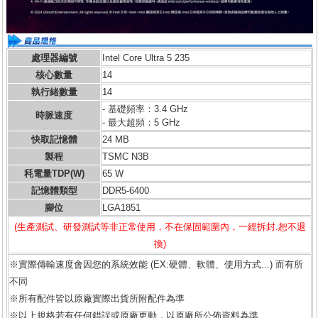
處理器編號
Intel Core Ultra 5 235
核心數量
14
執行緒數量
14
- 基礎頻率：3.4 GHz
時脈速度
- 最大超頻：5 GHz
快取記憶體
24 MB
製程
TSMC N3B
秏電量TDP(W)
65 W
記憶體類型
DDR5-6400
腳位
LGA1851
(生產測試、研發測試等非正常使用，不在保固範圍內，一經拆封.恕不退
換)
※實際傳輸速度會因您的系統效能 (EX:硬體、軟體、使用方式...) 而有所
不同
※所有配件皆以原廠實際出貨所附配件為準
※以上規格若有任何錯誤或原廠更動，以原廠所公佈資料為準