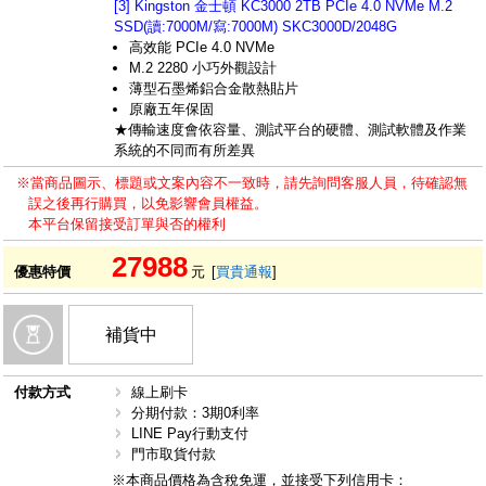
[3] Kingston 金士頓 KC3000 2TB PCIe 4.0 NVMe M.2
SSD(讀:7000M/寫:7000M) SKC3000D/2048G
高效能 PCIe 4.0 NVMe
M.2 2280 小巧外觀設計
薄型石墨烯鋁合金散熱貼片
原廠五年保固
★傳輸速度會依容量、測試平台的硬體、測試軟體及作業
系統的不同而有所差異
※當商品圖示、標題或文案內容不一致時，請先詢問客服人員，待確認無
誤之後再行購買，以免影響會員權益。
本平台保留接受訂單與否的權利
27988
優惠特價
元
[
買貴通報
]
補貨中
付款方式
線上刷卡
分期付款：3期0利率
LINE Pay行動支付
門市取貨付款
※本商品價格為含稅免運，並接受下列信用卡：