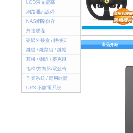
LCD液晶螢幕
網路通訊設備
NAS網路儲存
外接硬碟
硬碟外接盒 / 轉接架
產品介紹
鍵盤 / 鍵鼠組 / 鍵帽
耳機 / 喇叭 / 麥克風
搖桿/方向盤/電競椅
作業系統 / 應用軟體
UPS 不斷電系統