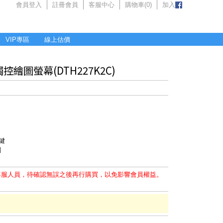
會員登入
註冊會員
客服中心
購物車(
0
)
加入
VIP專區
線上估價
ch 觸控繪圖螢幕(DTH227K2C)
捷鍵
調
客服人員，待確認無誤之後再行購買，以免影響會員權益。