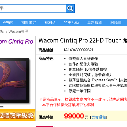
A幣館
期間限定
福利品
特惠活動
專題報導
討論區
寫板
Wacom專區
Wacom Cintiq Pro 22HD Tou
商品編號
IA1404300099821
商品特色
依照個人喜好創作
創作如想像力飛馳
創意觸控 10個多點觸控
全新性能突破，激發創造力
超薄邊框結合 ExpressKeys™ 快
進階數位筆取樣率與顯示器完美協
原廠一年保固
※當商品圖示、標題或文案內容不一致時，請先詢問
本平台保留接受訂單與否的權利
99000
優惠特價
元
[
買貴通報
]