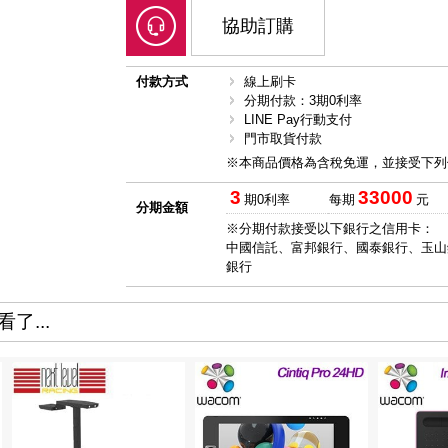
協助訂購
付款方式
線上刷卡
分期付款：3期0利率
LINE Pay行動支付
門市取貨付款
※本商品價格為含稅免運，並接受下列
3
33000
期0利率
每期
元
分期金額
※分期付款接受以下銀行之信用卡：
中國信託、富邦銀行、國泰銀行、玉山
銀行
了...