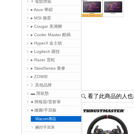
⚡ 電競滑鼠
▸ Asus 華碩
▸ MSI 微星
▸ Cougar 美洲獅
▸ Cooler Master 酷碼
▸ HyperX 金士頓
▸ Logitech 羅技
▸ Razer 雷蛇
▸ SteelSeries 賽睿
▸ ZOWIE
》其他品牌
▬ 滑鼠墊
看了此商品的人也看
● 簡報器/雷射筆
● 繪圖/手寫板
Wacom專區
觸控手寫筆