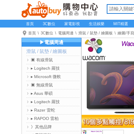
首頁
3C數位
家電影視
生活娛樂
MIT精選
首頁
3C數位
電腦周邊
滑鼠 / 鼠墊 / 繪圖板
繪圖/手
▶電腦周邊
滑鼠 / 鼠墊 / 繪圖板
▣ 有線滑鼠
▸ Logitech 羅技
▸ Microsoft 微軟
▣ 無線滑鼠
▸ Asus 華碩
▸ Logitech 羅技
▸ Razer 雷蛇
▸ RAPOO 雷柏
》其他品牌