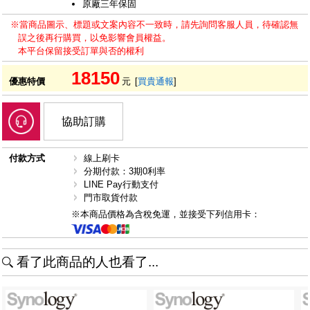
原廠三年保固
※當商品圖示、標題或文案內容不一致時，請先詢問客服人員，待確認無
誤之後再行購買，以免影響會員權益。
本平台保留接受訂單與否的權利
18150
優惠特價
元
[
買貴通報
]
協助訂購
付款方式
線上刷卡
分期付款：3期0利率
LINE Pay行動支付
門市取貨付款
※本商品價格為含稅免運，並接受下列信用卡：
看了此商品的人也看了...