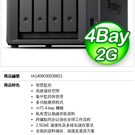
商品編號
IA1406030039821
商品特色
智慧監控
高效儲存空間
集中監控與管理
多功能應用程式
小巧 4-bay 機種
私有雲以無縫存取資料
跨據點同步以強化全球工作流程
2.5GbE 連接性及多樣化儲存選項
全面的資料備份、保護及還原方案