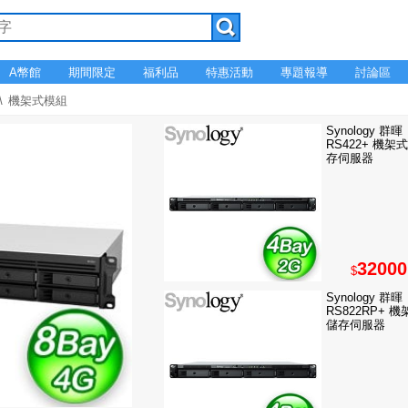
A幣館
期間限定
福利品
特惠活動
專題報導
討論區
機架式模組
Synology 群暉
RS422+ 機架
存伺服器
32000
$
Synology 群暉
RS822RP+ 
儲存伺服器