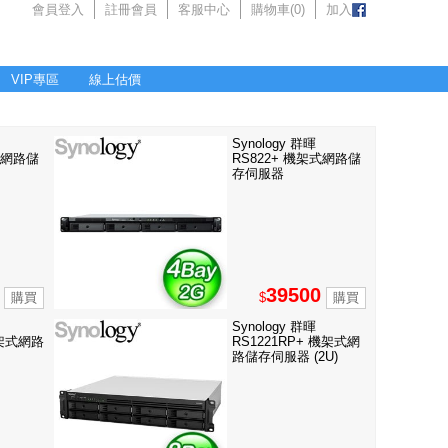
會員登入
註冊會員
客服中心
購物車(
0
)
加入
VIP專區
線上估價
Synology 群暉
式網路儲
RS822+ 機架式網路儲
存伺服器
39500
$
Synology 群暉
機架式網路
RS1221RP+ 機架式網
路儲存伺服器 (2U)