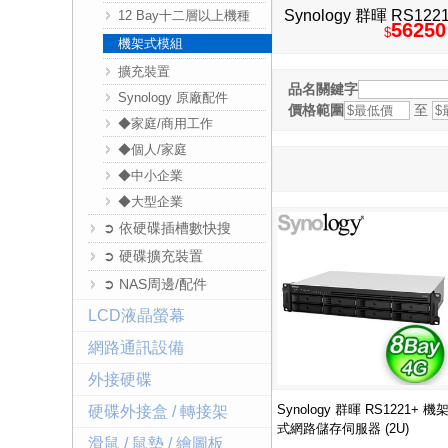
Synology 群暉 RS
12 Bay十二層以上機種
56250
$
服器 (
機架式模組
擴充裝置
品名關鍵字
Synology 原廠配件
價格範圍
至
◆家庭/商用工作
◆個人/家庭
◆中小企業
◆大型企業
➲ 依硬碟插槽數快搜
➲ 硬碟擴充裝置
➲ NAS周邊/配件
LCD液晶螢幕
網路通訊設備
外接硬碟
Synology 群暉 RS1221+ 機
硬碟外接盒 / 轉接架
式網路儲存伺服器 (2U)
滑鼠 / 鼠墊 / 繪圖板