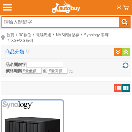
首頁
3C數位
電腦周邊
NAS網路儲存
Synology 群暉
XS+/XS系列
商品分類
▽
品名關鍵字
價格範圍
至
元