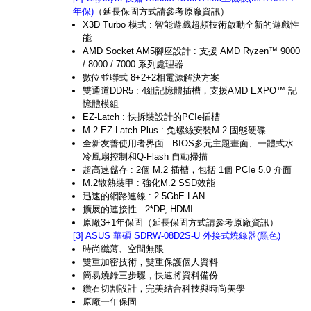
年保)
（延長保固方式請參考原廠資訊）
X3D Turbo 模式 : 智能遊戲超頻技術啟動全新的遊戲性
能
AMD Socket AM5腳座設計 : 支援 AMD Ryzen™ 9000
/ 8000 / 7000 系列處理器
數位並聯式 8+2+2相電源解決方案
雙通道DDR5 : 4組記憶體插槽，支援AMD EXPO™ 記
憶體模組
EZ-Latch : 快拆裝設計的PCIe插槽
M.2 EZ-Latch Plus : 免螺絲安裝M.2 固態硬碟
全新友善使用者界面 : BIOS多元主題畫面、一體式水
冷風扇控制和Q-Flash 自動掃描
超高速儲存 : 2個 M.2 插槽，包括 1個 PCIe 5.0 介面
M.2散熱裝甲 : 強化M.2 SSD效能
迅速的網路連線 : 2.5GbE LAN
擴展的連接性 : 2*DP, HDMI
原廠3+1年保固（延長保固方式請參考原廠資訊）
[3] ASUS 華碩 SDRW-08D2S-U 外接式燒錄器(黑色)
時尚纖薄、空間無限
雙重加密技術，雙重保護個人資料
簡易燒錄三步驟，快速將資料備份
鑽石切割設計，完美結合科技與時尚美學
原廠一年保固