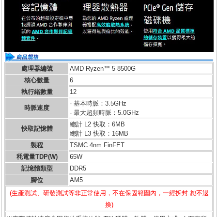
處理器編號
AMD Ryzen™ 5 8500G
核心數量
6
執行緒數量
12
- 基本時脈：3.5GHz
時脈速度
- 最大超頻時脈：5.0GHz
總計 L2 快取：6MB
快取記憶體
總計 L3 快取：16MB
製程
TSMC 4nm FinFET
秏電量TDP(W)
65W
記憶體類型
DDR5
腳位
AM5
(生產測試、研發測試等非正常使用，不在保固範圍內，一經拆封.恕不退
換)