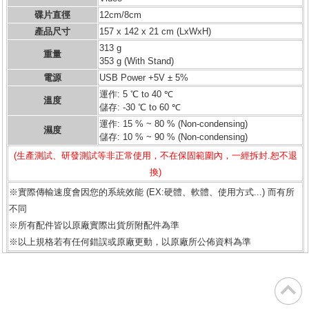
碟片直徑
12cm/8cm
產品尺寸
157 x 142 x 21 cm (LxWxH)
313 g
重量
353 g (With Stand)
電源
USB Power +5V ± 5%
運作: 5 ℃ to 40 ℃
溫度
儲存: -30 ℃ to 60 ℃
運作: 15 % ~ 80 % (Non-condensing)
濕度
儲存: 10 % ~ 90 % (Non-condensing)
(生產測試、研發測試等非正常使用，不在保固範圍內，一經拆封.恕不退
換)
※實際傳輸速度會因您的系統效能 (EX:硬體、軟體、使用方式...) 而有所
不同
※所有配件皆以原廠實際出貨所附配件為準
※以上規格若有任何錯誤或原廠更動，以原廠所公佈資料為準