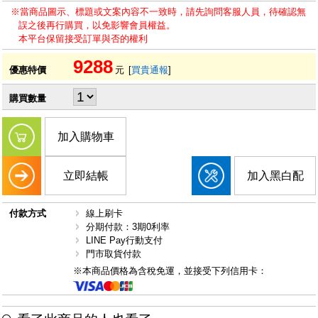
※當商品圖示、標題或文案內容不一致時，請先詢問客服人員，待確認無
誤之後再行購買，以免影響會員權益。
本平台保留接受訂單與否的權利
9288
優惠特價
元
[
買貴通報
]
購買數量
加入購物車
立即結帳
加入黑白配
付款方式
線上刷卡
分期付款：3期0利率
LINE Pay行動支付
門市取貨付款
※本商品價格為含稅免運，並接受下列信用卡：