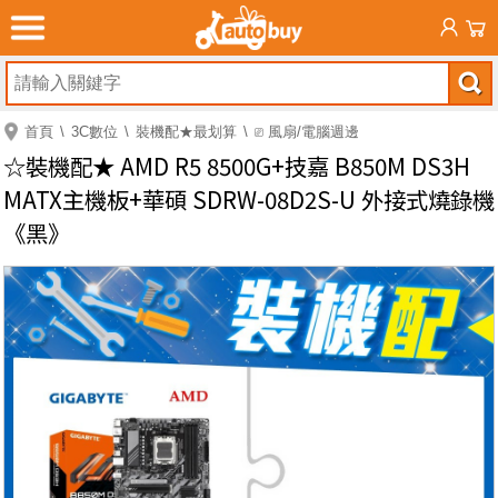
首頁
3C數位
裝機配★最划算
⎚ 風扇/電腦週邊
☆裝機配★ AMD R5 8500G+技嘉 B850M DS3H
MATX主機板+華碩 SDRW-08D2S-U 外接式燒錄機
《黑》