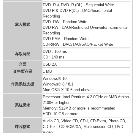
DVD+R & DVD+R (DL) : Sequential Write
DVD-R & DVD-R(DL) : DAO/Incremental
Recording
DVD+RW : Random Write
寫入模式
DVD-RW : DAO/Restricted Overwrite/Incremental
Recording
DVD-RAM : Random Write
CD-R/RW : DAO/TAO/SAO/Packet Write
DVD : 160 ms
存取時間
CD : 140 ms
介面
USB 2.0
資料暫存區
1 MB
Windows® 10
作業系統支援
Windows® 8 / 8.1
Mac OS® X 10.6 and above
Processor: Intel Pentium 4 2.0GHz or AMD Athlon
2100+ or higher
系統需求
Memory: 512MB or more is recommended
HDD: 10 GB or more
Audio CD, Video CD, CD-I, CD-Extra, Photo CD,
碟片格式
CD-Text, CD-ROM/XA, Multi-session CD, DVD
Video