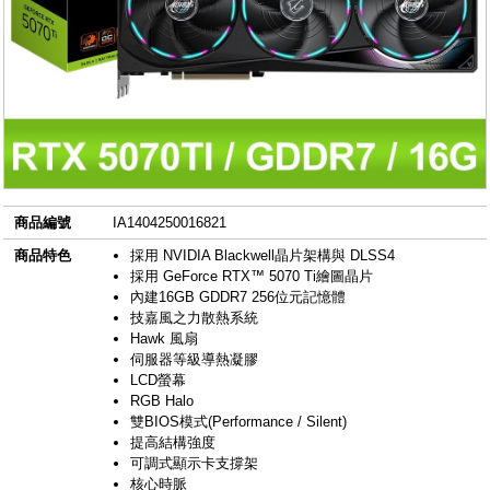
商品編號
IA1404250016821
商品特色
採用 NVIDIA Blackwell晶片架構與 DLSS4
採用 GeForce RTX™ 5070 Ti繪圖晶片
內建16GB GDDR7 256位元記憶體
技嘉風之力散熱系統
Hawk 風扇
伺服器等級導熱凝膠
LCD螢幕
RGB Halo
雙BIOS模式(Performance / Silent)
提高結構強度
可調式顯示卡支撐架
核心時脈