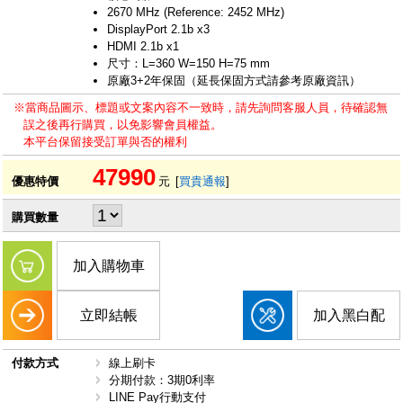
2670 MHz (Reference: 2452 MHz)
DisplayPort 2.1b x3
HDMI 2.1b x1
尺寸：L=360 W=150 H=75 mm
原廠3+2年保固（延長保固方式請參考原廠資訊）
※當商品圖示、標題或文案內容不一致時，請先詢問客服人員，待確認無
誤之後再行購買，以免影響會員權益。
本平台保留接受訂單與否的權利
47990
優惠特價
元
[
買貴通報
]
購買數量
加入購物車
立即結帳
加入黑白配
付款方式
線上刷卡
分期付款：3期0利率
LINE Pay行動支付