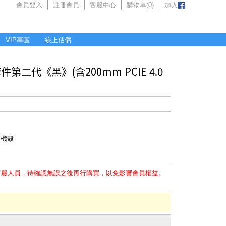
會員登入
註冊會員
客服中心
購物車(
0
)
加入
VIP專區
線上估價
件第二代《黑》(含200mm PCIE 4.0
的機殼
客服人員，待確認無誤之後再行購買，以免影響會員權益。