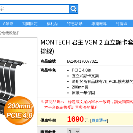
A幣館
期間限定
福利品
特惠活動
專題報導
討論區
 其他機殼配件
MONTECH 君主 VGM 2 直立顯卡套
排線)
商品編號
IA1404170077821
商品特色
PCIE 4.0線
直立式顯卡支架
適用於所有品牌有7組PCIE擴充槽
200mm長
原廠一年保固
※當商品圖示、標題或文案內容不一致時，請先詢問
本平台保留接受訂單與否的權利
1690
優惠特價
元
[
買貴通報
]
購買數量