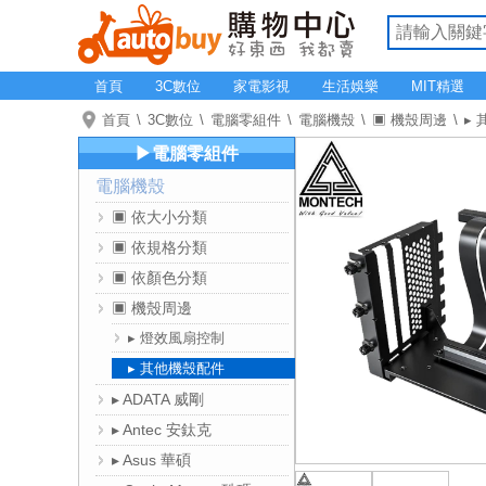
首頁
3C數位
家電影視
生活娛樂
MIT精選
首頁
3C數位
電腦零組件
電腦機殼
▣ 機殼周邊
▸
▶電腦零組件
電腦機殼
▣ 依大小分類
▣ 依規格分類
▣ 依顏色分類
▣ 機殼周邊
▸ 燈效風扇控制
▸ 其他機殼配件
▸ ADATA 威剛
▸ Antec 安鈦克
▸ Asus 華碩