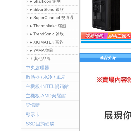
▸ Sharkoon 旋剛
▸ SilverStone 銀欣
▸ SuperChannel 視博通
▸ Thermaltake 曜越
▸ TrendSonic 翰欣
▸ XIGMATEK 富鈞
▸ YAMA 德隆
產品介紹
》其他品牌
中央處理器
散熱器 / 水冷 / 風扇
主機板-INTEL暢銷館
主機板-AMD榮耀館
記憶體
顯示卡
SSD固態硬碟