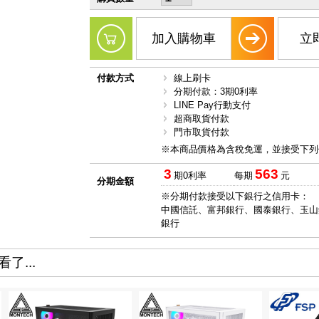
加入購物車
立
付款方式
線上刷卡
分期付款：3期0利率
LINE Pay行動支付
超商取貨付款
門市取貨付款
※本商品價格為含稅免運，並接受下列
3
563
期0利率
每期
元
分期金額
※分期付款接受以下銀行之信用卡：
中國信託、富邦銀行、國泰銀行、玉山
銀行
了...