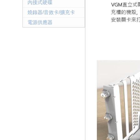
內接式硬碟
燒錄器/音效卡/擴充卡
電源供應器