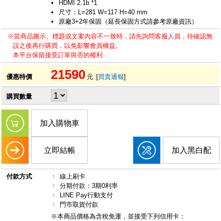
HDMI 2.1b *1
尺寸：L=281 W=117 H=40 mm
原廠3+2年保固（延長保固方式請參考原廠資訊）
※當商品圖示、標題或文案內容不一致時，請先詢問客服人員，待確認無
誤之後再行購買，以免影響會員權益。
本平台保留接受訂單與否的權利
21590
優惠特價
元
[
買貴通報
]
購買數量
加入購物車
立即結帳
加入黑白配
付款方式
線上刷卡
分期付款：3期0利率
LINE Pay行動支付
門市取貨付款
※本商品價格為含稅免運，並接受下列信用卡：