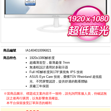
商品編號
IA1404010096821
商品特色
1920x1080解析度
超纖薄造型，最薄處僅 7mm
無邊框設計適用於多顯示器
Full HD解析度與178°廣視角 IPS 技術
ASUS Eye Care 技術，榮獲TÜV Rheinland 超低藍
光、不閃屏雙認證，提供舒適的觀看體驗
原廠三年保固
※當商品圖示、標題或文案內容不一致時，請先詢問客服人員，待確認無
誤之後再行購買，以免影響會員權益。
本平台保留接受訂單與否的權利