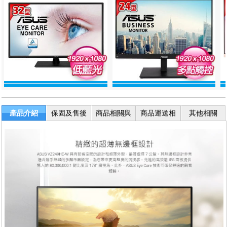
產品介紹
保固及售後
商品相關與
商品運送相
其他相關
服務
退換貨
關