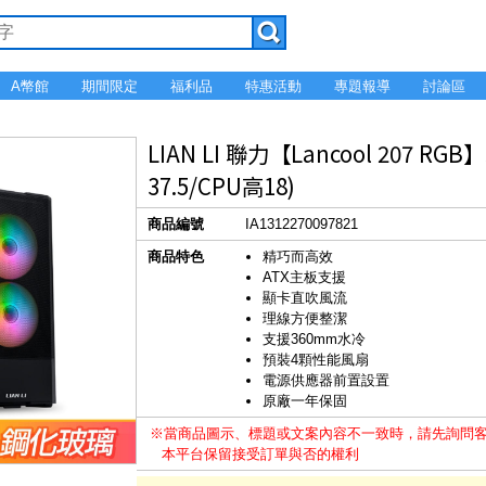
A幣館
期間限定
福利品
特惠活動
專題報導
討論區
LIAN LI 聯力【Lancool 207 
37.5/CPU高18)
商品編號
IA1312270097821
商品特色
精巧而高效
ATX主板支援
顯卡直吹風流
理線方便整潔
支援360mm水冷
預裝4顆性能風扇
電源供應器前置設置
原廠一年保固
※當商品圖示、標題或文案內容不一致時，請先詢問
本平台保留接受訂單與否的權利