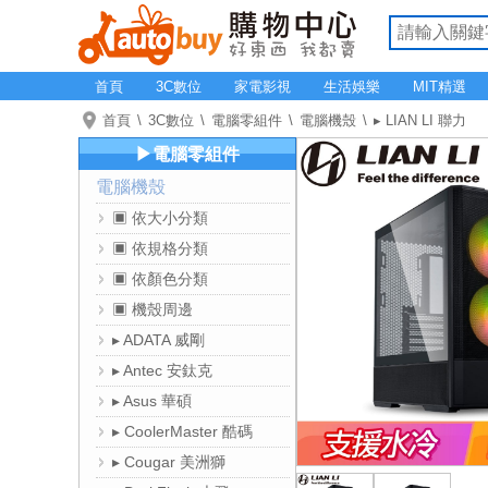
首頁
3C數位
家電影視
生活娛樂
MIT精選
首頁
3C數位
電腦零組件
電腦機殼
▸ LIAN LI 聯力
▶電腦零組件
電腦機殼
▣ 依大小分類
▣ 依規格分類
▣ 依顏色分類
▣ 機殼周邊
▸ ADATA 威剛
▸ Antec 安鈦克
▸ Asus 華碩
▸ CoolerMaster 酷碼
▸ Cougar 美洲獅