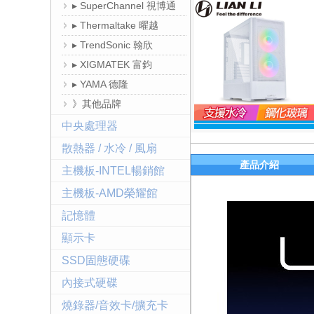
▸ SuperChannel 視博通
▸ Thermaltake 曜越
▸ TrendSonic 翰欣
▸ XIGMATEK 富鈞
▸ YAMA 德隆
》其他品牌
中央處理器
散熱器 / 水冷 / 風扇
產品介紹
主機板-INTEL暢銷館
主機板-AMD榮耀館
記憶體
顯示卡
SSD固態硬碟
內接式硬碟
燒錄器/音效卡/擴充卡