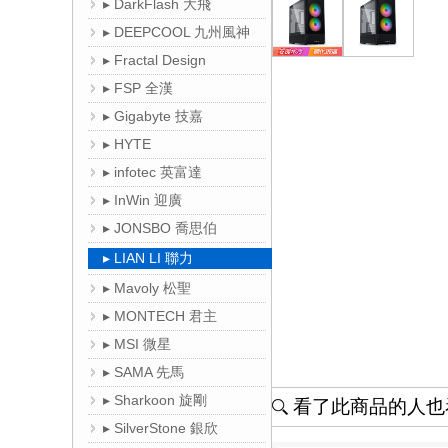
▸ DarkFlash 大飛
▸ DEEPCOOL 九州風神
▸ Fractal Design
▸ FSP 全漢
▸ Gigabyte 技嘉
▸ HYTE
▸ infotec 英富達
▸ InWin 迎廣
▸ JONSBO 喬思伯
▸ LIAN LI 聯力
▸ Mavoly 松聖
▸ MONTECH 君主
▸ MSI 微星
▸ SAMA 先馬
▸ Sharkoon 旋剛
看了此商品的人也看
▸ SilverStone 銀欣