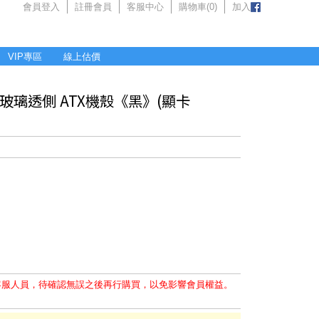
會員登入
註冊會員
客服中心
購物車(
0
)
加入
VIP專區
線上估價
RGB】玻璃透側 ATX機殼《黑》(顯卡
客服人員，待確認無誤之後再行購買，以免影響會員權益。