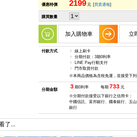
2199
優惠特價
元
[
買貴通報
]
購買數量
加入購物車
立
付款方式
線上刷卡
分期付款：3期0利率
LINE Pay行動支付
門市取貨付款
※本商品價格為含稅免運，並接受下列
3
733
期0利率
每期
元
分期金額
※分期付款接受以下銀行之信用卡：
中國信託、富邦銀行、國泰銀行、玉山
銀行
了...