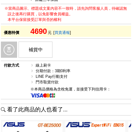
※當商品圖示、標題或文案內容不一致時，請先詢問客服人員，待確認無
誤之後再行購買，以免影響會員權益。
本平台保留接受訂單與否的權利
4690
優惠特價
元
[
買貴通報
]
補貨中
付款方式
線上刷卡
分期付款：3期0利率
LINE Pay行動支付
門市取貨付款
※本商品價格為含稅免運，並接受下列信用卡：
看了此商品的人也看了...