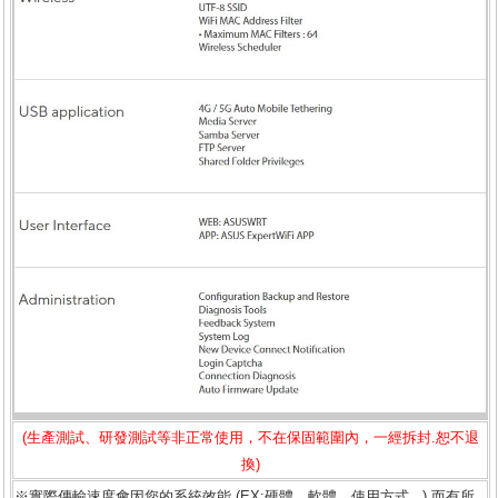
(生產測試、研發測試等非正常使用，不在保固範圍內，一經拆封.恕不退
換)
※實際傳輸速度會因您的系統效能 (EX:硬體、軟體、使用方式...) 而有所