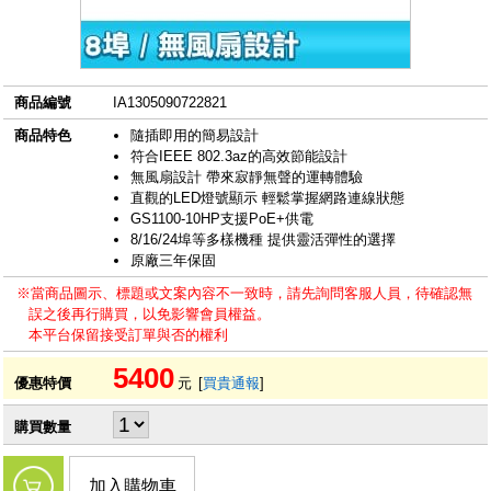
商品編號
IA1305090722821
商品特色
隨插即用的簡易設計
符合IEEE 802.3az的高效節能設計
無風扇設計 帶來寂靜無聲的運轉體驗
直觀的LED燈號顯示 輕鬆掌握網路連線狀態
GS1100-10HP支援PoE+供電
8/16/24埠等多樣機種 提供靈活彈性的選擇
原廠三年保固
※當商品圖示、標題或文案內容不一致時，請先詢問客服人員，待確認無
誤之後再行購買，以免影響會員權益。
本平台保留接受訂單與否的權利
5400
優惠特價
元
[
買貴通報
]
購買數量
加入購物車