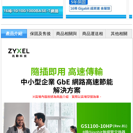
產品介紹
保固及售後
商品相關與
商品運送相
其他相關
服務
退換貨
關