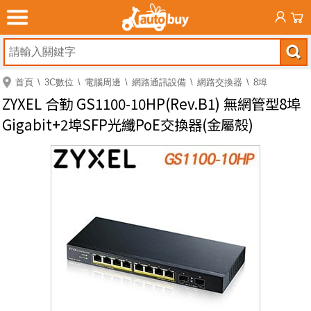
首頁
3C數位
電腦周邊
網路通訊設備
網路交換器
8埠
ZYXEL 合勤 GS1100-10HP(Rev.B1) 無網管型8埠
Gigabit+2埠SFP光纖PoE交換器(金屬殼)