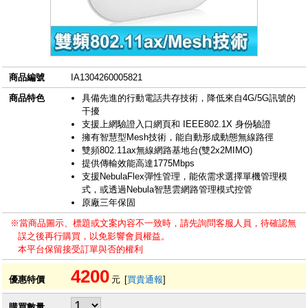
商品編號
IA1304260005821
商品特色
具備先進的行動電話共存技術，降低來自4G/5G訊號的
干擾
支援上網驗證入口網頁和 IEEE802.1X 身份驗證
擁有智慧型Mesh技術，能自動形成動態無線路徑
雙頻802.11ax無線網路基地台(雙2x2MIMO)
提供傳輸效能高達1775Mbps
支援NebulaFlex彈性管理，能依需求選擇單機管理模
式，或透過Nebula智慧雲網路管理模式控管
原廠三年保固
※當商品圖示、標題或文案內容不一致時，請先詢問客服人員，待確認無
誤之後再行購買，以免影響會員權益。
本平台保留接受訂單與否的權利
4200
優惠特價
元
[
買貴通報
]
購買數量