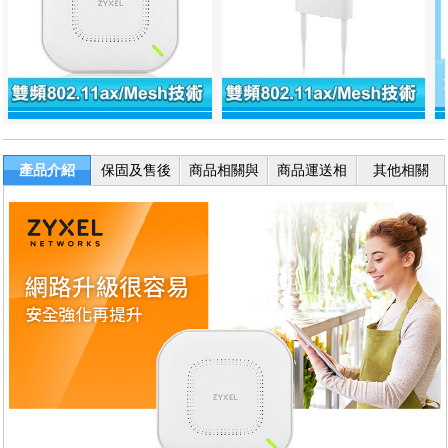
產品介紹
保固及售後
商品相關與
商品運送相
其他相關
服務
退換貨
關