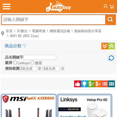
首頁
3C數位
電腦周邊
網路通訊設備
無線路由器分享器
WiFi 6E (802.11ax)
商品分類
▽
品名關鍵字
廠牌
Linksys
微星
價格範圍
至
元