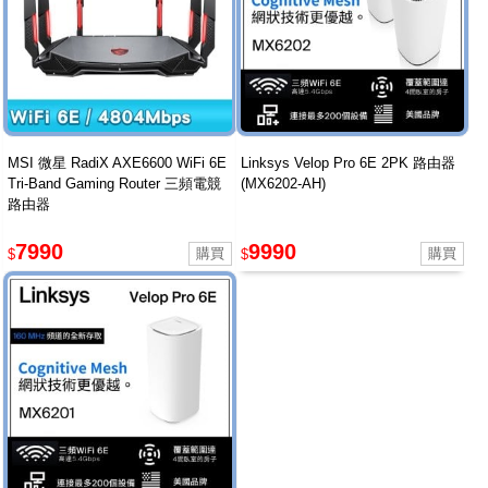
MSI 微星 RadiX AXE6600 WiFi 6E
Linksys Velop Pro 6E 2PK 路由器
Tri-Band Gaming Router 三頻電競
(MX6202-AH)
路由器
7990
9990
$
$