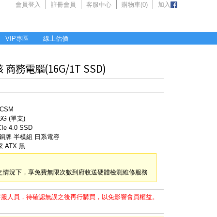
會員登入
註冊會員
客服中心
購物車(
0
)
加入
VIP專區
線上估價
商務電腦(16G/1T SSD)
-CSM
6G (單支)
e 4.0 SSD
V2 銅牌 半模組 日系電容
 ATX 黑
之情況下，享免費無限次數到府收送硬體檢測維修服務
客服人員，待確認無誤之後再行購買，以免影響會員權益。