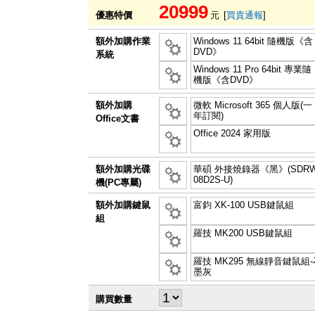
20999
優惠特價
元
[
買貴通報
]
額外加購作業
Windows 11 64bit 隨機版《含
DVD》
系統
Windows 11 Pro 64bit 專業隨
機版《含DVD》
額外加購
微軟 Microsoft 365 個人版(一
年訂閱)
Office文書
Office 2024 家用版
額外加購光碟
華碩 外接燒錄器《黑》(SDRW
08D2S-U)
機(PC專屬)
額外加購鍵鼠
富鈞 XK-100 USB鍵鼠組
組
羅技 MK200 USB鍵鼠組
羅技 MK295 無線靜音鍵鼠組-
墨灰
購買數量