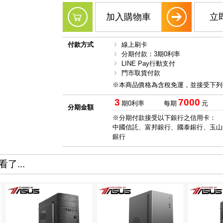
加入購物車
立
付款方式
線上刷卡
分期付款：3期0利率
LINE Pay行動支付
門市取貨付款
※本商品價格為含稅免運，並接受下列
3
7000
期0利率
每期
元
分期金額
※分期付款接受以下銀行之信用卡：
中國信託、富邦銀行、國泰銀行、玉山
銀行
了...