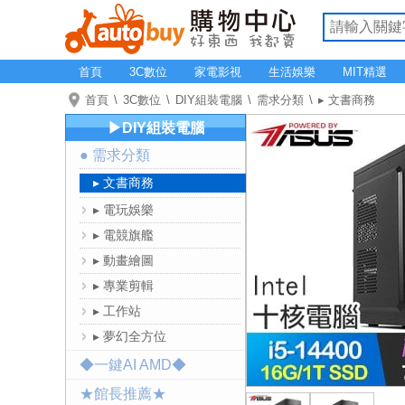
首頁
3C數位
家電影視
生活娛樂
MIT精選
首頁
3C數位
DIY組裝電腦
需求分類
▸ 文書商務
▶DIY組裝電腦
● 需求分類
▸ 文書商務
▸ 電玩娛樂
▸ 電競旗艦
▸ 動畫繪圖
▸ 專業剪輯
▸ 工作站
▸ 夢幻全方位
◆一鍵AI AMD◆
★館長推薦★