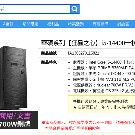
A幣館
期間限定
福利品
特惠活動
專題報導
討論區
華碩系列【狂暴之心】i5-14400十核 
商品編號
IA1303270115821
商品特色
處理器：Intel Core i5-14400 十核心
主機板：華碩 PRIME B760M-F D4
記憶體：美光 Crucial DDR4 3200 1
固態硬碟：金士頓 NV3 1TB M.2 PCI
電源供應器：Nuclear 700W FR.
電腦機殼：英富達 CS-325-L2 旅行家
整機組裝到好，專業級完整測試
★ 自購買日起一年內，非人為損壞
※當商品圖示、標題或文案內容不一致時，請先詢問
本平台保留接受訂單與否的權利