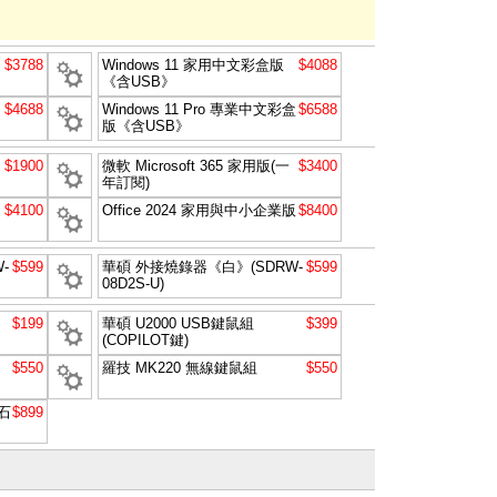
$3788
Windows 11 家用中文彩盒版
$4088
《含USB》
$4688
Windows 11 Pro 專業中文彩盒
$6588
版《含USB》
$1900
微軟 Microsoft 365 家用版(一
$3400
年訂閱)
$4100
Office 2024 家用與中小企業版
$8400
-
$599
華碩 外接燒錄器《白》(SDRW-
$599
08D2S-U)
$199
華碩 U2000 USB鍵鼠組
$399
(COPILOT鍵)
$550
羅技 MK220 無線鍵鼠組
$550
石
$899